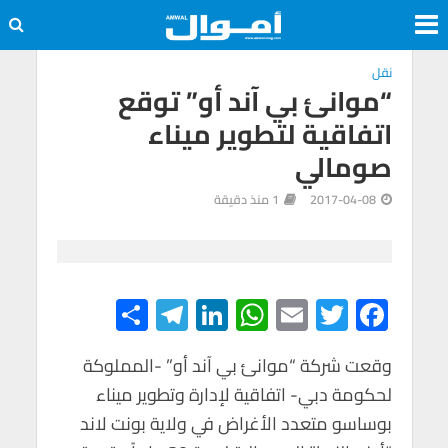
نقل
“موانئ بي آند أو” توقع
اتفاقية لتطوير ميناء
صومالي
2017-04-08
1 منذ دقيقة
S
Te
Li
W
E
T
F
h
le
n
h
m
wi
ac
e
tt
ail
at
ke
gr
ar
وقعت شركة “موانئ بي آند أو” -المملوكة
لحكومة دبي- اتفاقية لإدارة وتطوير ميناء
e
a
dI
s
er
b
بوساسو متعدد الأغراض في ولاية بونت لاند
m
n
A
o