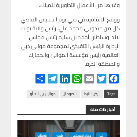
وغيرها من الأعمال التطويرية للميناء.
ووقع الاتفاقية في دبي يوم الخميس الماضي
كل من عبدويلي محمد علي، رئيس ولاية بونت
لاند، وسلطان أحمد بن سليم رئيس مجلس
الإدارة الرئيس التنفيذي لمجموعة موانئ دبي
العالمية رئيس مؤسسة الموانئ والجمارك
والمنطقة الحرة.
S
Te
Li
W
E
T
F
h
le
n
h
m
wi
ac
ar
gr
ke
at
ail
tt
e
Tags
أرض النبط
الصومال
موانئ بي آند أو
e
a
dI
s
er
b
أخبار ذات صلة
m
n
A
o
p
o
اخبار
ذكاء اصطناعى
رئيسي
شركات