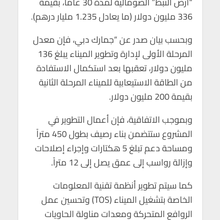
“أرض النبط” الصومالية لمدة 30 عاماً، بقيمة
p
o
336 مليون دولار (ما يعادل 1.235 مليار درهم).
p
k
وبحسب بيان صدر عن “جمارك دبي، فإن معدل
المرحلة الأولى لإدارة وتطوير الميناء يبلغ 136
مليون دولار، تعقبها بعد استكمال الاستفادة
من الطاقة الاستيعابية للميناء المرحلة الثانية
بقيمة 200 مليون دولار.
وبموجب الاتفاقية، فإن أعمال التطوير في
المشروع ستتضمن بناء رصيف بطول 450 متراً
ومساحة دعم تبلغ 5 هكتارات وإجراء إصلاحات
وإزالة رواسب إلى عمق يصل إلى 12 متراً.
كما سيتم تطوير أنظمة تقنية المعلومات
الخاصة بتشغيل الميناء (TOS) وتحسين عمل
الروافع المتحركة ومعدات مناولة الحاويات