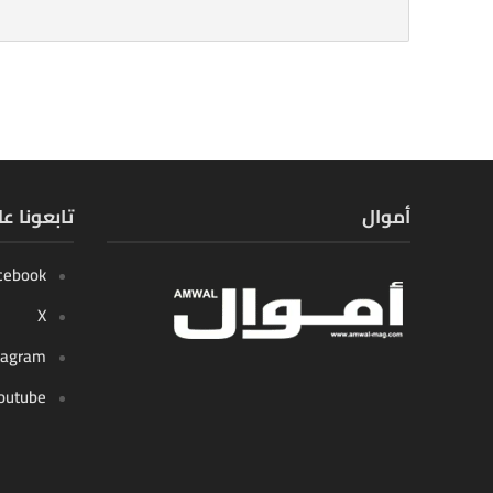
أموال
تابعونا ع
cebook
X
tagram
outube