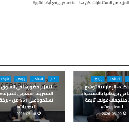
مزيد من الاستثمارات لكن هذا الانخفاض يرفع أيضا فاتورة
ر
استثمار
رئيسي
اخبار
استثمار
رئيسي
شركات
كت» الإماراتية توسّع
لتعزيز حضورها في السوق
في بريطانيا بالاستحواذ
المصرية.. «مغربي للتجزئة»
على 3 منتجعات غولف تابعة
تستحوذ على 51% من «بركة
لـ«ماريوت»
للبصريات»
2026-05-18
2026-05-20