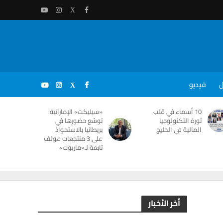
ل
فيديو
10 أسماء في قلب
«سيليكت» الإماراتية
ثورة التكنولوجيا
توسّع حضورها في
المالية في الخليج
بريطانيا بالاستحواذ
على 3 منتجعات غولف
تابعة لـ«ماريوت»
أخر الأخبار