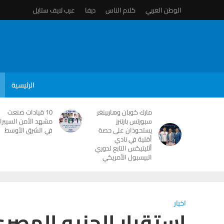
الوطن العربي
كلام الناس
ديفا
عرب لايف ستايل
الرئيسية
مارك كوبان وهاربينغر
10 قيادات صنعت
سبورتس بارتنرز
مشهد الأمن السيبرا
يستحوذان على حصة
في الشرق الأوسط
أقلية في نادي
أثليتيكس التابع لدوري
البيسبول الأمريكي
اخبار
استقرار الجنيه المصر