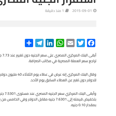
2015-09-01
1 منذ دقيقة
S
Te
Li
W
E
T
F
h
le
n
h
m
wi
ac
e
tt
ail
at
ke
gr
ar
أبقى
تراجع سعر العملة المصرية في مكاتب الصرافة.
e
a
dI
s
er
b
m
n
A
o
o
p
للدولار دون تغير عن العطاء السابق يوم الأحد.
p
k
وأبقى 
بتخفيض قيمته إلى 7.6301 جنيه مقابل الدولار وفي
بمقدار 0.10 جنيه.