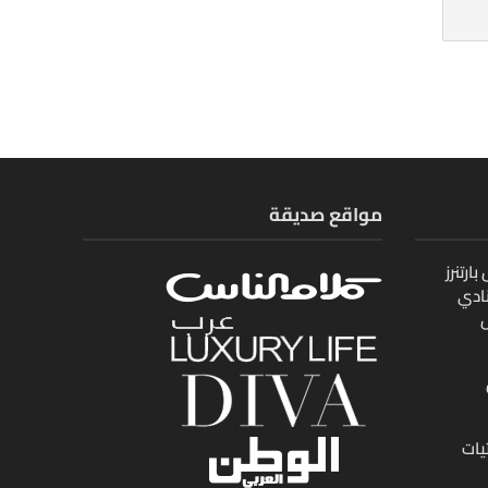
مواقع صديقة
ارتنرز
ادي
ل
يات