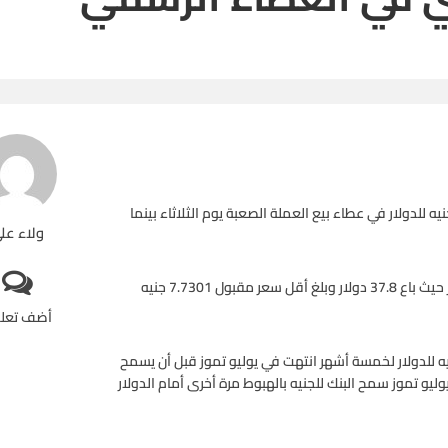
 البنك المركزي المصري على سعر الجنيه دون تغيير عند 7.73 جنيه للدولار في عطاء بيع العملة الصعبة يوم الثلاثاء بينما
ولاء عل
وقال البنك المركزي إنه عرض في عطاء يوم الثلاثاء 40 مليون دولار حيث باع 37.8 دولار وبلغ أقل سعر مقبول 7.7301 جنيه
أضف تعل
البنك المركزي سعر الجنيه المصري عند مستوى 7.5301 جنيه للدولار لخمسة أشهر انتهت في يوليو تموز قبل أن يسمح
 الخامس من يوليو تموز سمح البنك للجنيه بالهبوط مرة أخرى أمام الدولار