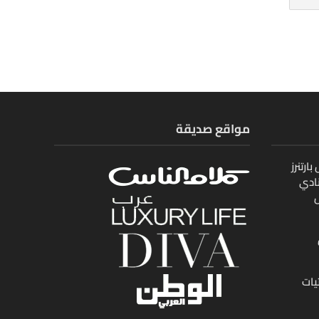
مواقع صديقة
ارتنرز
ادي
ل
يات