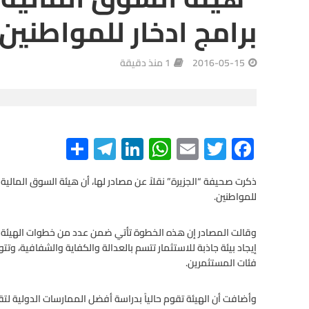
برامج ادخار للمواطنين
2016-05-15
1 منذ دقيقة
S
Te
Li
W
E
T
F
h
le
n
h
m
wi
ac
e
tt
ail
at
ke
gr
ar
ذكرت صحيفة “الجزيرة” نقلاً عن مصادر لها، أن هيئة السوق المالي
للمواطنين.
e
a
dI
s
er
b
m
n
A
o
وقالت المصادر إن هذه الخطوة تأتي ضمن عدد من خطوات الهيئة اله
o
p
إيجاد بيئة جاذبة للاستثمار تتسم بالعدالة والكفاية والشفافية، وتت
فئات المستثمرين.
p
k
وأضافت أن الهيئة تقوم حالياً بدراسة أفضل الممارسات الدولية لتق