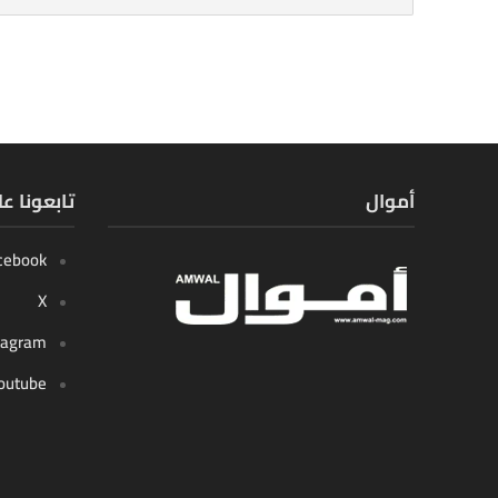
أموال
تابعونا ع
cebook
X
tagram
outube