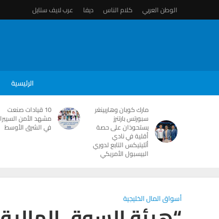
الوطن العربي
كلام الناس
ديفا
عرب لايف ستايل
الرئيسية
مارك كوبان وهاربينغر
10 قيادات صنعت
سبورتس بارتنرز
مشهد الأمن السيبرا
يستحوذان على حصة
في الشرق الأوسط
أقلية في نادي
أثليتيكس التابع لدوري
البيسبول الأمريكي
أسواق المال الخليجية
“هيئة السوق المالية