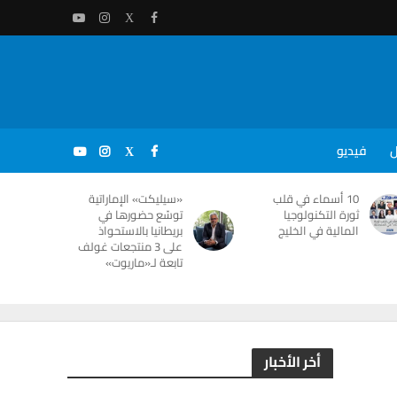
ل
فيديو
10 أسماء في قلب
«سيليكت» الإماراتية
ثورة التكنولوجيا
توسّع حضورها في
المالية في الخليج
بريطانيا بالاستحواذ
على 3 منتجعات غولف
تابعة لـ«ماريوت»
أخر الأخبار