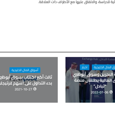
 للدراسة، والاتفاق عليها مع الأطراف ذات العلاقة.
 المال الخليجية
اخبار
أسواق المال الخليجية
 البحرين وسوق أبوظبي
ثالث أكبر اكتتاب بسوق أبوظبي
ق المالية يطلقان منصة
بدء التداول على أسهم فرتيجل
“تبادل”
2021-10-27
2022-07-06