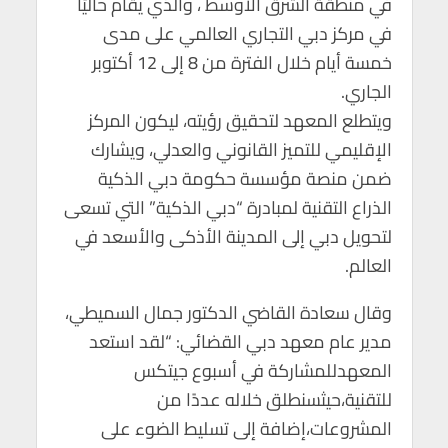
في منطقة الشرق الأوسط ، والذي يقام حاليًا
p
o
في مركز دبي التجاري العالمي على مدى
p
k
خمسة أيام خلال الفترة من 8 إلى 12 أكتوبر
الجاري.
ويتطلع المعهد لتحقيق رؤيته، ليكون المركز
الإقليمي للتميز القانوني والعدلي، ويشارك
ضمن منصة مؤسسة حكومة دبي الذكية
الذراع التقنية لمبادرة “دبي الذكية” التي تسعى
لتحويل دبي إلى المدينة الأذكى والأسعد في
العالم.
وقال سعادة القاضي الدكتور جمال السميطي،
مدير عام معهد دبي القضائي: “لقد استعد
المعهدللمشاركة في أسبوع جيتكس
للتقنية،حيثسنطلق خلاله عددًا من
المشروعات،إضافة إلى تسليط الضوء على