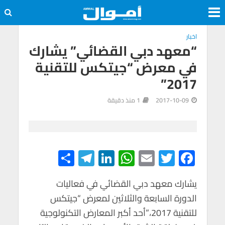
اخبار
“معهد دبي القضائي” يشارك
في معرض “جيتكس للتقنية
2017”
2017-10-09
1 منذ دقيقة
S
Te
Li
W
E
T
F
h
le
n
h
m
wi
ac
e
tt
ail
at
ke
gr
يشارك معهد دبي القضائي في فعاليات
ar
الدورة السابعة والثلاثين لمعرض “جيتكس
e
a
dI
s
er
b
للتقنية 2017،”أحد أكبر المعارض التكنولوجية
m
n
A
o