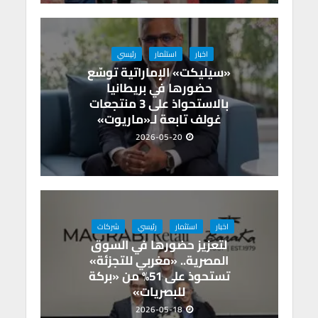
اخبار
استثمار
رئيسي
«سيليكت» الإماراتية توسّع
حضورها في بريطانيا
بالاستحواذ على 3 منتجعات
غولف تابعة لـ«ماريوت»
2026-05-20
اخبار
استثمار
رئيسي
شركات
لتعزيز حضورها في السوق
المصرية.. «مغربي للتجزئة»
تستحوذ على 51% من «بركة
للبصريات»
2026-05-18