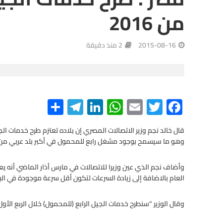
من 2016
2015-08-16
2 منذ دقيقة
S
Te
Li
W
E
T
F
h
le
n
h
m
wi
ac
ar
gr
ke
at
ail
tt
e
وهو ما سيسمح بوجود مشغل رابع للمحمول في أكبر بلد عربي من 
e
a
dI
s
er
b
m
n
A
o
o
p
العام بالاضافة إلى زيادة السرعات لتكون أقل سرعة موجودة في البلاد 2 ميجا‭‭‭‭ ‬‬‬‬بايت بمنتصف 
p
k
وقال الوزير “سنطرح خدمات الجيل الرابع (للمحمول) خلال الربع الأول من 2016 وهو ما سيسمح لنا بوجود مشغل رابع 