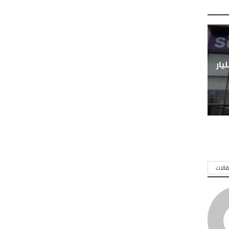
لسعودية توزع 2.7 مليار
الات