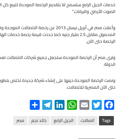
خدمات الجيل الرابع ستسمح لنا بتقديم الرخصة الموحدة لتبيع كل 
الصوت الأرضي والبيانات.”
وأعلنت مصر في أبريل نيسان 2013 عن رخصة ا
الرخصة حتى الآن.
وترى مصر أن الرخصة الموحدة ستجعل جميع شركات الاتصالات تعمل في
الدولة.
ونصت الرخصة الموحدة حينها على إنشاء شركة جديدة تختص بتطوير ا
حتى الآن المصرية للاتصالات.
S
Te
Li
W
E
T
F
h
le
n
h
m
wi
ac
ar
gr
ke
at
ail
tt
e
Tags
اتصالات
الجيل الرابع
خالد نجم
مصر
e
a
dI
s
er
b