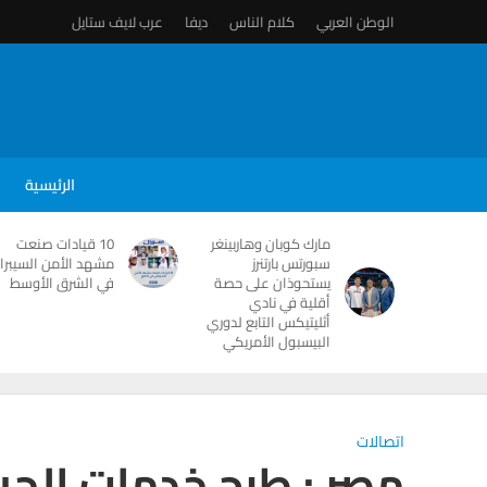
الوطن العربي
كلام الناس
ديفا
عرب لايف ستايل
الرئيسية
مارك كوبان وهاربينغر
10 قيادات صنعت
سبورتس بارتنرز
مشهد الأمن السيبرا
يستحوذان على حصة
في الشرق الأوسط
أقلية في نادي
أثليتيكس التابع لدوري
البيسبول الأمريكي
اتصالات
مصر : طرح خدمات الجيل 