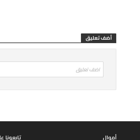
أضف تعليق
اضف تعليق
أموال
تابعونا ع