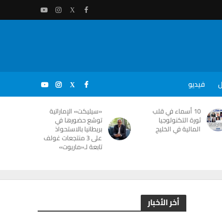
ل
فيديو
10 أسماء في قلب
«سيليكت» الإماراتية
ثورة التكنولوجيا
توسّع حضورها في
المالية في الخليج
بريطانيا بالاستحواذ
على 3 منتجعات غولف
تابعة لـ«ماريوت»
أخر الأخبار