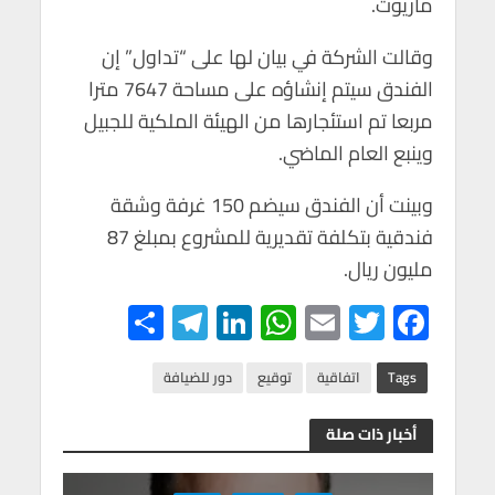
ماريوت.
p
o
p
k
وقالت الشركة في بيان لها على “تداول” إن
الفندق سيتم إنشاؤه على مساحة 7647 مترا
مربعا تم استئجارها من الهيئة الملكية للجبيل
وينبع العام الماضي.
وبينت أن الفندق سيضم 150 غرفة وشقة
فندقية بتكلفة تقديرية للمشروع بمبلغ 87
مليون ريال.
S
Te
Li
W
E
T
F
h
le
n
h
m
wi
ac
ar
gr
ke
at
ail
tt
e
Tags
اتفاقية
توقيع
دور للضيافة
e
a
dI
s
er
b
أخبار ذات صلة
m
n
A
o