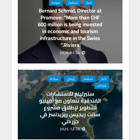
p
o
اخبار
استثمار
سياحة
p
k
Bernard Schmid, Director at
Promove: “More than CHF
600 million is being invested
in economic and tourism
infrastructure in the Swiss
Riviera.”
2026-01-24
اخبار
استثمار
رئيسي
سياحة
شركات
ستيرلينغ للاستشارات
الفندقية تتعاون مع أفينيو
للتطوير لإطلاق مشروع
سانت ريجيس ريزيدنسز في
جزر دبي
2025-12-26