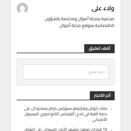
ولاء على
صحفية بمجلة أموال ومختصة بالشؤون
الاقتصادية بموقع مجلة أموال
أضف تعليق
اضف تعليق
أخر الأخبار
مارك كوبان وهاربينغر سبورتس بارتنرز يستحوذان على
حصة أقلية في نادي أثليتيكس التابع لدوري البيسبول
الأمريكي
10 قيادات صنعت مشهد الأمن السيبراني في الشرق