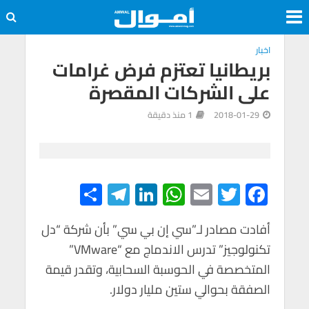
اخبار
بريطانيا تعتزم فرض غرامات
على الشركات المقصرة
2018-01-29
1 منذ دقيقة
S
Te
Li
W
E
T
F
h
le
n
h
m
wi
ac
e
tt
ail
at
ke
gr
ar
أفادت مصادر لـ”سي إن بي سي” بأن شركة “دل
تكنولوجيز” تدرس الاندماج مع “VMware”
e
a
dI
s
er
b
المتخصصة في الحوسبة السحابية، وتقدر قيمة
m
n
A
o
الصفقة بحوالي ستين مليار دولار.
p
o