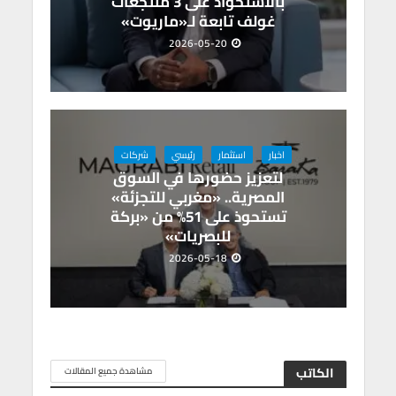
بالاستحواذ على 3 منتجعات
غولف تابعة لـ«ماريوت»
2026-05-20
اخبار
استثمار
رئيسي
شركات
لتعزيز حضورها في السوق
المصرية.. «مغربي للتجزئة»
تستحوذ على 51% من «بركة
للبصريات»
2026-05-18
الكاتب
مشاهدة جميع المقالات