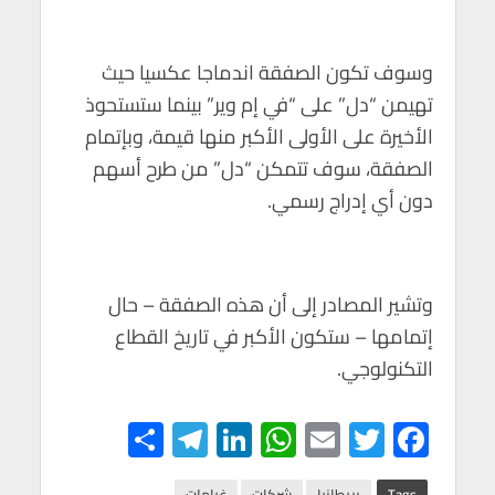
p
k
وسوف تكون الصفقة اندماجا عكسيا حيث
تهيمن “دل” على “في إم وير” بينما ستستحوذ
الأخيرة على الأولى الأكبر منها قيمة، وبإتمام
الصفقة، سوف تتمكن “دل” من طرح أسهم
دون أي إدراج رسمي.
وتشير المصادر إلى أن هذه الصفقة – حال
إتمامها – ستكون الأكبر في تاريخ القطاع
التكنولوجي.
S
Te
Li
W
E
T
F
h
le
n
h
m
wi
ac
Tags
بريطانيا
شركات
غرامات