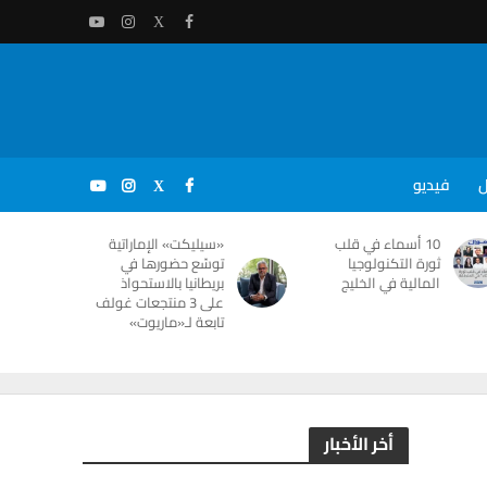
ل
فيديو
10 أسماء في قلب
«سيليكت» الإماراتية
ثورة التكنولوجيا
توسّع حضورها في
المالية في الخليج
بريطانيا بالاستحواذ
على 3 منتجعات غولف
تابعة لـ«ماريوت»
أخر الأخبار