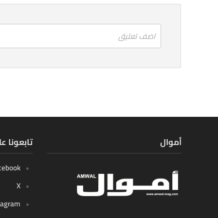
اضف تعليق
أموال
تابعونا ع
cebook
X
tagram