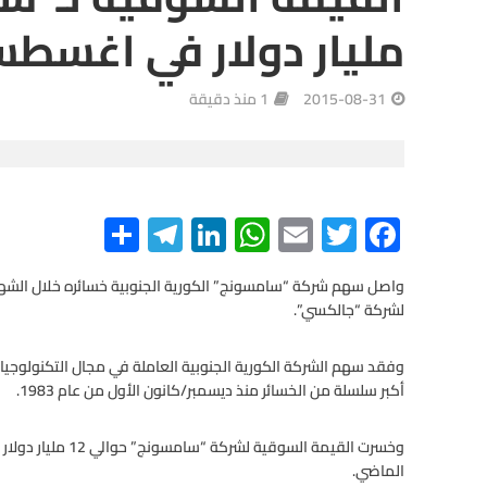
مليار دولار في اغسط
2015-08-31
1 منذ دقيقة
S
Te
Li
W
E
T
F
h
le
n
h
m
wi
ac
e
tt
ail
at
ke
gr
ar
واصل سهم شركة “سامسونج” الكورية الجنوبية خسائره خلال الشهر ال
لشركة “جالكسي”.
e
a
dI
s
er
b
m
n
A
o
o
p
أكبر سلسلة من الخسائر منذ ديسمبر/كانون الأول من عام 1983.
p
k
الماضي.