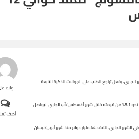
س
جاري، بفعل تراجع الطلب على الجوالات الذكية التابعة
ولاء عل
وفقد سهم الشركة الكورية الجنوبية العاملة في مجال التكنولوجيا نحو 8.1% من قيمته خلال شهر أغسطس/آب الجاري، ليواصل
أضف تعل
وخسرت القيمة السوقية لشركة “سامسونج” حوالي 12 مليار دولار في الشهر الجاري، لتفقد 44 مليار دولار منذ شهر أبريل/نيسان