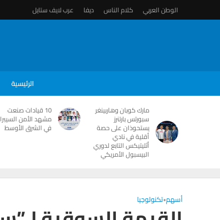
الوطن العربي
كلام الناس
ديفا
عرب لايف ستايل
الرئيسية
مارك كوبان وهاربينغر
10 قيادات صنعت
سبورتس بارتنرز
مشهد الأمن السيبرا
يستحوذان على حصة
في الشرق الأوسط
أقلية في نادي
أثليتيكس التابع لدوري
البيسبول الأمريكي
أسهم
•
تكنولوجيا