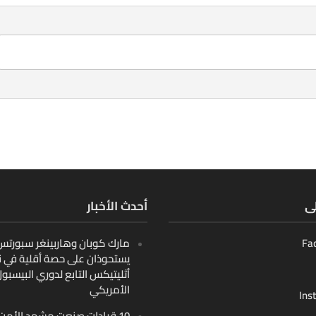
لى
أحدث الأخبار
Fa
مارك كوبان وهاربينغر سبورتس ب
يستحوذان على حصة أقلية في ن
أثليتيكس التابع لدوري البيسبو
الأمريكي
Ins
10 قيادات صنعت مشهد الأمن