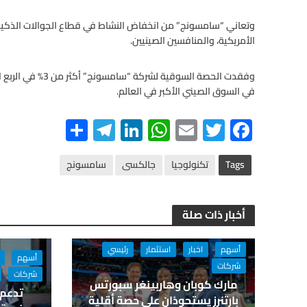
وتعاني “سامسونج” من انخفاض النشاط في قطاع الجوالات الذكية ا
الأمريكية، والمنافسين الصينيين.
وفقدت الحصة السوقي
في السوق الصيني الأكبر في العالم.
S
Te
Li
W
E
T
F
h
le
n
h
m
wi
ac
ar
gr
ke
at
ail
tt
e
Tags
تكنولوجيا
جالكسى
سامسونج
e
a
dI
s
er
b
m
n
A
o
أخبار ذات صلة
p
o
p
k
أسهم
اخبار
استثمار
رئيسي
أسهم
شركات
شركات
مارك كوبان وهاربينغر سبورتس
بارتنرز يستحوذان على حصة أقلية