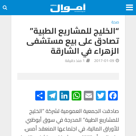
صحة
“الخليج للمشاريع الطبية”
تصادق على بيع مستشفى
الزهراء في الشارقة
2017-01-09
1 منذ دقيقة
S
Te
Li
W
E
T
F
h
le
n
h
m
wi
ac
e
tt
ail
at
ke
gr
صادقت الجمعية العمومية لشركة ”الخليج
ar
للمشاريع الطبية” المدرجة في سوق أبوظبي
e
a
dI
s
er
b
للأوراق المالية، في اجتماعها المنعقد أمس،
m
n
A
o