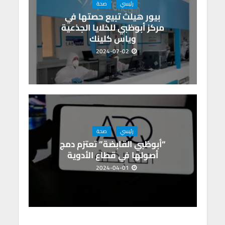
رئيسي
صحة
بيور هيلث تبيع حصتها في
مركز أبوظبي للخلايا الجذعية
وياس كلينك
2024-07-02
رئيسي
صحة
“أبوظبي القابضة” تعتزم دمج
أصولها في قطاع الأدوية
2024-04-01