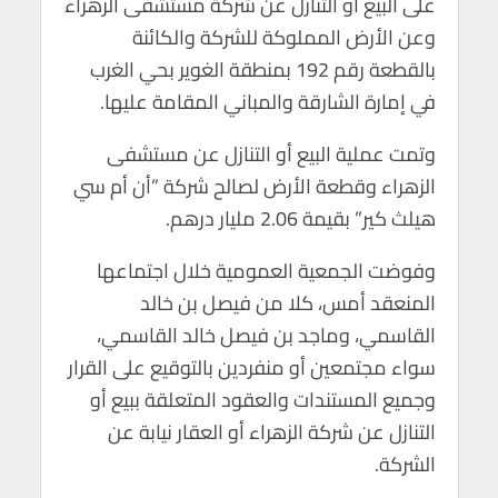
على البيع أو التنازل عن شركة مستشفى الزهراء
p
o
وعن الأرض المملوكة للشركة والكائنة
p
k
بالقطعة رقم 192 بمنطقة الغوير بحي الغرب
في إمارة الشارقة والمباني المقامة عليها.
وتمت عملية البيع أو التنازل عن مستشفى
الزهراء وقطعة الأرض لصالح شركة ”أن أم سي
هيلث كير” بقيمة 2.06 مليار درهم.
وفوضت الجمعية العمومية خلال اجتماعها
المنعقد أمس، كلا من فيصل بن خالد
القاسمي، وماجد بن فيصل خالد القاسمي،
سواء مجتمعين أو منفردين بالتوقيع على القرار
وجميع المستندات والعقود المتعلقة ببيع أو
التنازل عن شركة الزهراء أو العقار نيابة عن
الشركة.