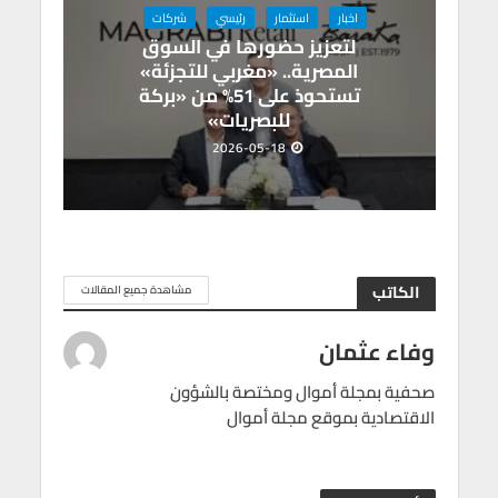
اخبار
استثمار
رئيسي
شركات
لتعزيز حضورها في السوق
المصرية.. «مغربي للتجزئة»
تستحوذ على 51% من «بركة
للبصريات»
2026-05-18
الكاتب
مشاهدة جميع المقالات
وفاء عثمان
صحفية بمجلة أموال ومختصة بالشؤون
الاقتصادية بموقع مجلة أموال