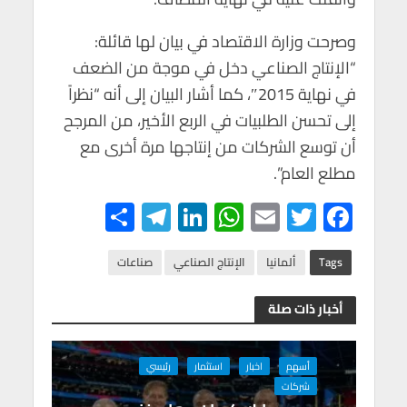
وصرحت وزارة الاقتصاد في بيان لها قائلة:
“الإنتاج الصناعي دخل في موجة من الضعف
في نهاية 2015″، كما أشار البيان إلى أنه “نظراً
إلى تحسن الطلبيات في الربع الأخير، من المرجح
أن توسع الشركات من إنتاجها مرة أخرى مع
مطلع العام”.
S
Te
Li
W
E
T
F
h
le
n
h
m
wi
ac
ar
gr
ke
at
ail
tt
e
Tags
ألمانيا
الإنتاج الصناعي
صناعات
e
a
dI
s
er
b
أخبار ذات صلة
m
n
A
o
p
o
أسهم
اخبار
استثمار
رئيسي
p
k
شركات