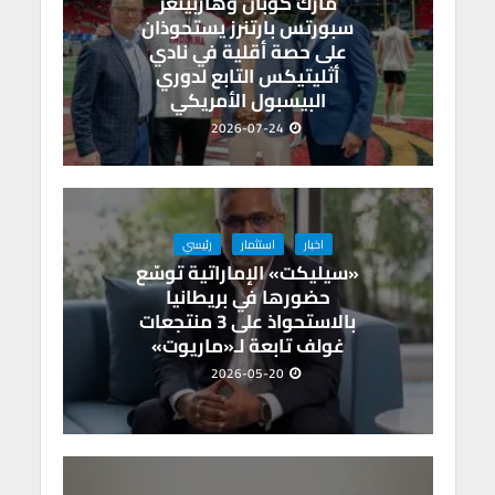
مارك كوبان وهاربينغر
سبورتس بارتنرز يستحوذان
على حصة أقلية في نادي
أثليتيكس التابع لدوري
البيسبول الأمريكي
2026-07-24
اخبار
استثمار
رئيسي
«سيليكت» الإماراتية توسّع
حضورها في بريطانيا
بالاستحواذ على 3 منتجعات
غولف تابعة لـ«ماريوت»
2026-05-20