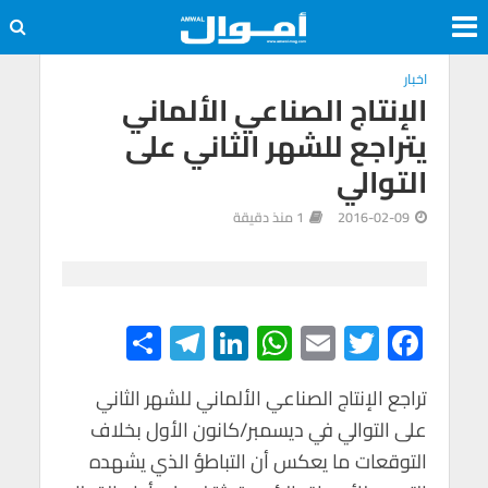
اخبار
الإنتاج الصناعي الألماني
يتراجع للشهر الثاني على
التوالي
2016-02-09
1 منذ دقيقة
S
Te
Li
W
E
T
F
h
le
n
h
m
wi
ac
e
tt
ail
at
ke
gr
ar
تراجع الإنتاج الصناعي الألماني للشهر الثاني
على التوالي في ديسمبر/كانون الأول بخلاف
e
a
dI
s
er
b
التوقعات ما يعكس أن التباطؤ الذي يشهده
m
n
A
o