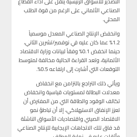
التصدير للأسواق الرئيسية يثقل على أداء القطاع
p
o
الصناعي الألماني على الرغم من قوة الطلب
p
k
المحلي.
وانخفض الإنتاج الصناعي المعدل موسمياً
1.2% عما كان عليه في نوفمبر/تشرين الثاني،
حينما انخفض 0.1% وفقاً لبيانات وزارة الاقتصاد
الألمانية، وتعد القراءة الحالية مخالفة لمتوسط
التوقعات التي أشارت إلى ارتفاعه 0.5%.
ويأتي ذلك التراجع بالتزامن مع انخفاض
معدلات البطالة لمستويات قياسية وانخفاض
تكالف الوقود والطاقة التي من المفترض أن
تعزز الإنفاق الاستهلاكي، إلا أن تباطؤ نمو
الاقتصاد الصيني واقتصاديات الأسواق الناشئة
قد فاق تلك الاتجاهات الإيجابية للإنتاج الصناعي
وأثقلت عليه في نهاية المطاف.