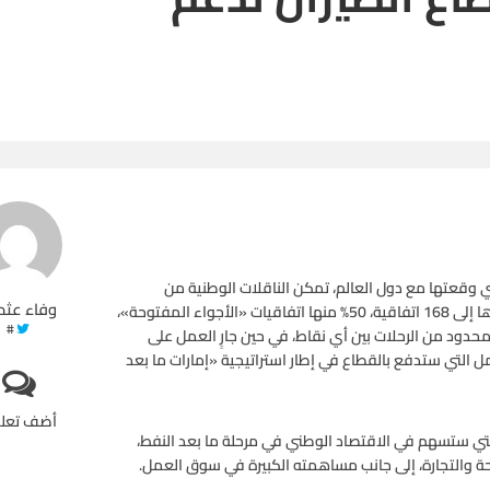
تي وقعتها مع دول العالم، تمكن الناقلات الوطنية من
وفاء عثم
الاستمرار في النمو، خلال السنوات الـ10 المقبلة، بعد أن وصل عددها إلى 168 اتفاقية، 50% منها اتفاقيات «الأجواء المفتوحة»،
#
 محدود من الرحلات بين أي نقاط، في حين جارٍ العمل على
ل التي ستدفع بالقطاع في إطار استراتيجية «إمارات ما بعد
أضف تعل
لتي ستسهم في الاقتصاد الوطني في مرحلة ما بعد النفط،
حة والتجارة، إلى جانب مساهمته الكبيرة في سوق العمل.