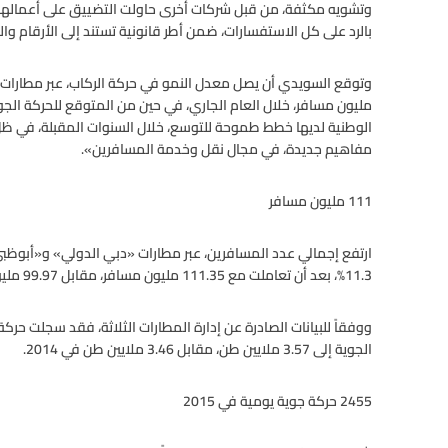
وتشويه مكثفة، من قبل شركات أخرى حاولت التضييق على أعمالها ونجاح
بالرد على كل الاستفسارات، ضمن أطر قانونية تستند إلى الأرقام وا
الوطنية لديها خطط طموحة للتوسع، خلال السنوات المقبلة، في ظل ال
مفاهيم جديدة، في مجال نقل وخدمة المسافرين».
111 مليون مسافر
ارتفع إجمالي عدد المسافرين، عبر مطارات «دبي الدولي» و«أبوظبي
11.3%، بعد أن تعاملت مع 111.35 مليون مسافر، مقابل 99.97 مليون مسافر في عام 2014.
الجوية إلى 3.57 ملايين طن، مقابل 3.46 ملايين طن في 2014.
2455 حركة جوية يومية في 2015