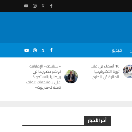
ل
فيديو
10 أسماء في قلب
«سيليكت» الإماراتية
ثورة التكنولوجيا
توسّع حضورها في
المالية في الخليج
بريطانيا بالاستحواذ
على 3 منتجعات غولف
تابعة لـ«ماريوت»
أخر الأخبار