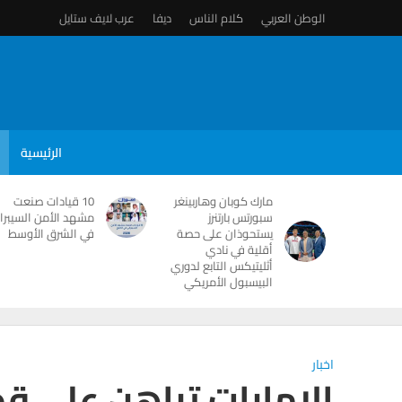
الوطن العربي
كلام الناس
ديفا
عرب لايف ستايل
الرئيسية
مارك كوبان وهاربينغر
10 قيادات صنعت
سبورتس بارتنرز
مشهد الأمن السيبرا
يستحوذان على حصة
في الشرق الأوسط
أقلية في نادي
أثليتيكس التابع لدوري
البيسبول الأمريكي
اخبار
الإمارات تراهن على قط