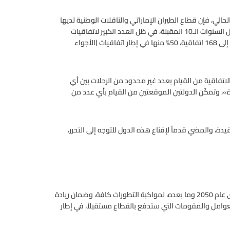
ي، فإن قطاع الطيران الإماراتي والناقلات الوطنية لديها
القدرة على الاستمرار في النمو بالمعدلات نفسها، وبشكل أكبر خلال السنوات الـ10 المقبلة، في ظل العدد الكبير لاتفاقيات
النقل الجوي، التي وقعتها الإمارات مع الدول الأخرى، والتي وصلت إلى 168 اتفاقية، 50% منها في إطار اتفاقيات (الأجواء
لاتفاقية من القيام بعدد غير محدود من الرحلات بين أي
لى 25% من الاتفاقيات «محررة»، وتمكّن الدولتين الموقعتين من القيام بأي عدد من
مقيدة، والمضي قدماً لإقناع هذه الدول للتوجه إلى التحرر،
وتابع السويدي: «حالياً لا نتطلع للسنوات الـ10 المقبلة فقط، بل حتى عام 2050 وما بعده، لمواكبة التطورات كافة، وضمان ريادة
عوامل والمقومات التي ستدفع بالقطاع مستقبلاً، في إطار