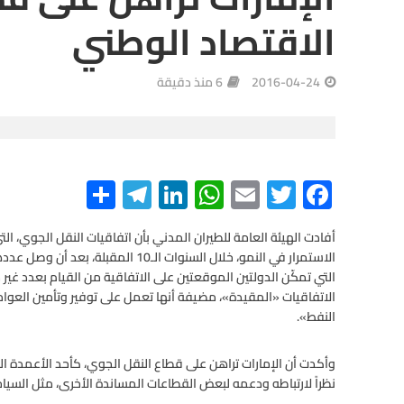
الاقتصاد الوطني
2016-04-24
6 منذ دقيقة
S
Te
Li
W
E
T
F
h
le
n
h
m
wi
ac
e
tt
ail
at
ke
gr
ar
أفادت الهيئة العامة للطيران المدني بأن اتفاقيات النقل الجوي، ال
e
a
dI
s
er
b
التي تمكّن الدولتين الموقعتين على الاتفاقية من القيام بعدد غير
m
n
A
o
الاتفاقيات «المقيدة»، مضيفة أنها تعمل على توفير وتأمين العوام
النفط».
p
o
p
k
وأكدت أن الإمارات تراهن على قطاع النقل الجوي، كأحد الأعمدة ا
نظراً لارتباطه ودعمه لبعض القطاعات المساندة الأخرى، مثل السيا