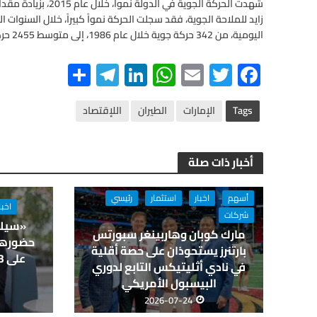
زايد للملاحة الجوية، فقد سجلت الحركة نمواً كبيراً، خلال السنوات 
اليومية، من 342 حركة جوية خلال عام 1986، إلى متوسط 2455 حركة جوية يومية، خلال عام 2015.
S
Te
Li
W
E
T
F
h
le
n
h
m
wi
ac
ar
gr
ke
at
ail
tt
e
Tags
الإمارات
الطيران
اللإقتصاد
e
a
dI
s
er
b
m
n
A
o
أخبار ذات صلة
p
o
p
k
أسهم
اخبار
استثمار
رئيسي
اخبا
شركات
«سيلي
مارك كوبان وهاربينغر سبورتس
حضورها 
بارتنرز يستحوذان على حصة أقلية
في نادي أثليتيكس التابع لدوري
البيسبول الأمريكي
2026-07-24