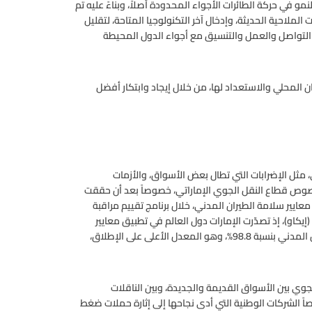
لنمو في حركة الطائرات الأجواء المحدودة أصلاً، وبناءً عليه تم
لملاحية الحديثة، وإدخال آخر التكنولوجيا المتاحة، لتقليل
 التواصل والعمل والتنسيق مع أجواء الدول المحيطة
ن المحلي والاستعداد لها، من خلال إيجاد وابتكار أفضل
مثل الإضرابات التي تطال بعض الأسواق، والأزمات
خصوص قطاع النقل الجوي الإماراتي، خصوصاً بعد أن حققت
 معايير سلامة الطيران المدني، خلال برنامج تقييم مراقبة
يكاو)، إذ تصدّرت الإمارات دول العالم في تطبيق معايير
السلامة، وحصلت على معدل نجاح في تطبيق معايير سلامة الطيران المدني بنسبة 98.8%، وهو المعدل الأعلى على الإطلاق،
لجوي بين الأسواق القديمة والجديدة، وبين الناقلات
صاً الشركات الوطنية التي أدى نجاحها إلى إثارة حملات ضغط