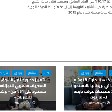
شهدت الحركة الجوية في الدولة نمواً، خلال عام 2015، بزيادة مقدارها 10.17% على العام السابق، وبحسب تقارير مركز الشيخ
الماضية، حيث أشارت تقاريرها إلى زيادة متوسط الحركة الجوية
ر
استثمار
رئيسي
اخبار
استثمار
رئيسي
شركات
كت» الإماراتية توسّع
لتعزيز حضورها في السوق
في بريطانيا بالاستحواذ
المصرية.. «مغربي للتجزئة»
على 3 منتجعات غولف تابعة
تستحوذ على 51% من «بركة
لـ«ماريوت»
للبصريات»
2026-05-18
2026-05-20