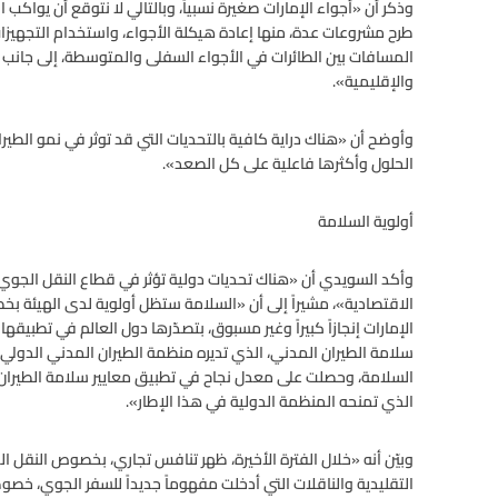
وذكر أن «أجواء الإمارات صغيرة نسبياً، وبالتالي لا نتوقع أن يواكب ا
طرح مشروعات عدة، منها إعادة هيكلة الأجواء، واستخدام التجهيزات ا
المسافات بين الطائرات في الأجواء السفلى والمتوسطة، إلى جانب
والإقليمية».
وأوضح أن «هناك دراية كافية بالتحديات التي قد توثر في نمو الطيرا
الحلول وأكثرها فاعلية على كل الصعد».
أولوية السلامة
وأكد السويدي أن «هناك تحديات دولية تؤثر في قطاع النقل الجوي، 
الاقتصادية»، مشيراً إلى أن «السلامة ستظل أولوية لدى الهيئة ب
الإمارات إنجازاً كبيراً وغير مسبوق، بتصدّرها دول العالم في تطبيقها
سلامة الطيران المدني، الذي تديره منظمة الطيران المدني الدولي (إ
الذي تمنحه المنظمة الدولية في هذا الإطار».
وبيّن أنه «خلال الفترة الأخيرة، ظهر تنافس تجاري، بخصوص النقل ا
التقليدية والناقلات التي أدخلت مفهوماً جديداً للسفر الجوي، خصو