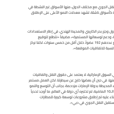
النقل الجوي مع مختلف الدول، منها الأسواق غير النشطة في
رة كأسواق ناشئة، تشهد معدلات النمو الأعلى على الإطلاق
 وجزر بحر الكاريبي والمحيط الهندي، في إطار الاستعدادات
، ودعم توسعاتها المستمرة»، مضيفاً «نتطلع لتوقيع
اتفاقيات مع جميع أعضاء المنظمة الدولية للطيران المدني، والبالغ عددهم 192 عضواً، خلال أقل من خمس سنوات، لكننا نركز
بالنسبة للاتفاقيات الموقعة».
ي السوق الإماراتية، لا يعتمد على حقوق النقل واتفاقيات
نها، في حين أن بعضها خارج عن سيطرتنا، لكن العمل مستمر
واء المحيطة بدولة الإمارات مزدحمة، بجانب أن التوسع والنمو
الكبير في مطارات الإمارات بنسبة تراوح بين 10 و15%، خلال السنوات الـ10 الماضية، لم تختبره أي دولة في العالم، ما أوجد تحدياً
ناء عليه تم إطلاق مشروعات توسعة كبيرة للمطارات
مستقبل النقل الجوي في دبي».