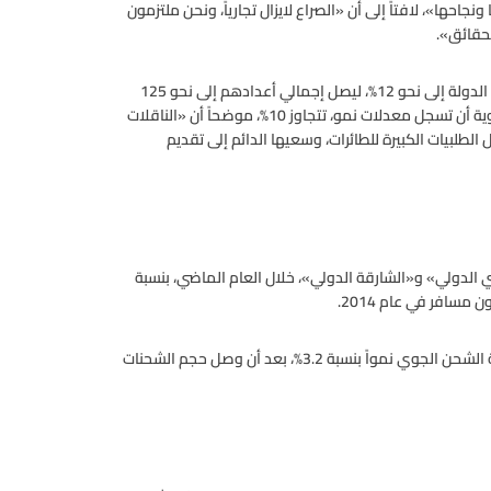
ها»، لافتاً إلى أن «الصراع لايزال تجارياً، ونحن ملتزمون
لحقائق».
وتوقع السويدي أن يصل معدل النمو في حركة الركاب، عبر مطارات الدولة إلى نحو 12%، ليصل إجمالي أعدادهم إلى نحو 125
مليون مسافر، خلال العام الجاري، في حين من المتوقع للحركة الجوية أن تسجل معدلات نمو، تتجاوز 10%، موضحاً أن «الناقلات
طلبيات الكبيرة للطائرات، وسعيها الدائم إلى تقديم
 الدولي» و«الشارقة الدولي»، خلال العام الماضي، بنسبة
ووفقاً للبيانات الصادرة عن إدارة المطارات الثلاثة، فقد سجلت حركة الشحن الجوي نمواً بنسبة 3.2%، بعد أن وصل حجم الشحنات