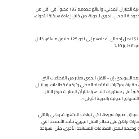
وذكرت، أنها تتطلع لتوقيع اتفاقيات مع جميع أعضاء المنظمة الدولية للطيران المدني، والبالغ عددهم 192 عضواً، في أقل من
دية المجال الجوي للدولة، من خلال إعادة هيكلة الأجواء،
وتوقعت أن يصل معدل نمو حركة الركاب، عبر مطارات الدولة، إلى 12% ليصل إجمالي أعدادهم إلى نحو 125 مليون مسافر، خلال
جاوز 10%.
حمد السويدي، إن «النقل الجوي يعتبر من القطاعات التي
قارنة بمؤثرات الاقتصاد المحلي وتركيبة قطاعاته، وبالتالي
راً على مستويات الأداء، باعتبار أن الإمارات مركز للنقل
أسواق الدولية بالدرجة الأولى».
سواق بصورة سريعة، لكي تواكب المتغيرات، وهي بالتالي
مارات تراهن على قطاع النقل الجوي، كأحد الأعمدة التي
طه ودعمه لبعض القطاعات المساندة الأخرى، مثل السياحة