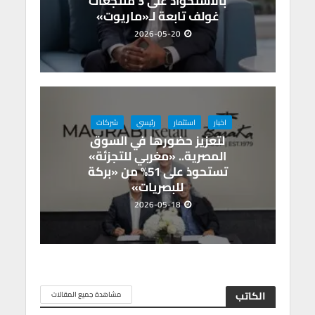
بالاستحواذ على 3 منتجعات
غولف تابعة لـ«ماريوت»
2026-05-20
اخبار
استثمار
رئيسي
شركات
لتعزيز حضورها في السوق
المصرية.. «مغربي للتجزئة»
تستحوذ على 51% من «بركة
للبصريات»
2026-05-18
الكاتب
مشاهدة جميع المقالات