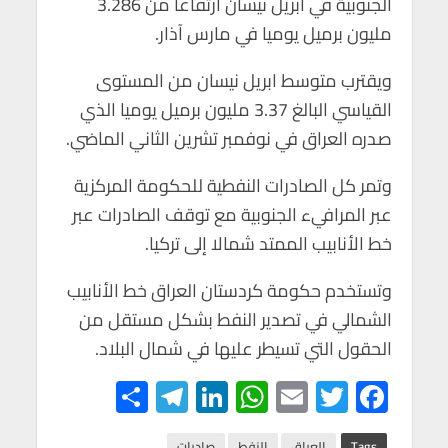
الجنوبية في ابريل نيسان ارتفاعا من 3.286
p
o
مليون برميل يوميا في مارس آذار.
p
k
ويقترب متوسط ابريل نيسان من المستوى
القياسي البالغ 3.37 مليون برميل يوميا الذي
صدره العراق في نوفمبر تشرين الثاني الماضي.
وتمر كل الصادرات النفطية للحكومة المركزية
عبر المرافيء الجنوبية مع توقف الصادرات عبر
خط الأنابيب الممتد شمالا إلى تركيا.
وتستخدم حكومة كردستان العراق خط الأنابيب
الشمالي في تصدير النفط بشكل مستقل من
الحقول التي تسيطر عليها في شمال البلاد.
S
Te
Li
W
E
T
F
h
le
n
h
m
wi
ac
Tags
العراق
النفط
صادرات