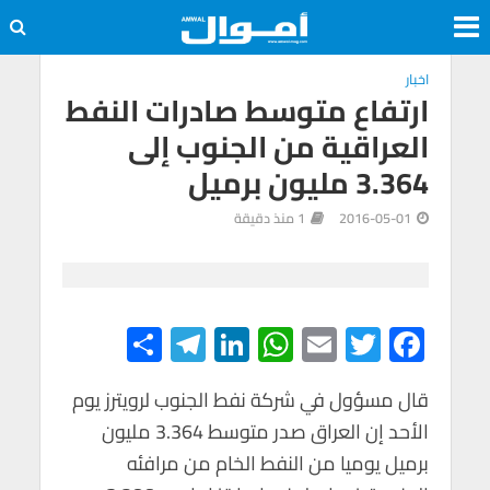
اخبار
ارتفاع متوسط صادرات النفط
العراقية من الجنوب إلى
3.364 مليون برميل
2016-05-01
1 منذ دقيقة
S
Te
Li
W
E
T
F
h
le
n
h
m
wi
ac
e
tt
ail
at
ke
gr
ar
قال مسؤول في شركة نفط الجنوب لرويترز يوم
الأحد إن العراق صدر متوسط 3.364 مليون
e
a
dI
s
er
b
برميل يوميا من النفط الخام من مرافئه
m
n
A
o