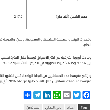
حجم الشحن (ألف طن)
217.2
وتصدرت الهند، والمملكة المتحدة، و السعودية، ولندن، والدوحة قائ
العام.
إلى 22.6%، وجاءت أمريكا الجنوبية في المركز الثالث بنسبة 22.2%.
متوسط قدره 209 مسافرين خلال الفترة ذاتها من عام 2016، أي بزيادة نسبتها 6.8%.
S
Te
Li
W
E
T
F
h
le
n
h
m
wi
ac
Tags
أعداد
دبي الدولي
مسافرين