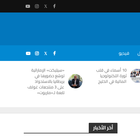
ل
فيديو
10 أسماء في قلب
«سيليكت» الإماراتية
ثورة التكنولوجيا
توسّع حضورها في
المالية في الخليج
بريطانيا بالاستحواذ
على 3 منتجعات غولف
تابعة لـ«ماريوت»
أخر الأخبار