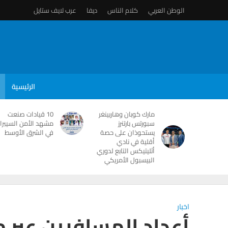
الوطن العربي
كلام الناس
ديفا
عرب لايف ستايل
الرئيسية
مارك كوبان وهاربينغر
10 قيادات صنعت
سبورتس بارتنرز
مشهد الأمن السيبرا
يستحوذان على حصة
في الشرق الأوسط
أقلية في نادي
أثليتيكس التابع لدوري
البيسبول الأمريكي
اخبار
أعداد المسافرين عبر م