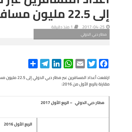
إلى 22.5 مليون مسافر
2017-04-25
1 منذ دقيقة
مطار دبي الدولي
S
Te
Li
W
E
T
F
h
le
n
h
m
wi
ac
ar
gr
ke
at
ail
tt
e
مقارنة بالربع الأول من 2016:
e
a
dI
s
er
b
m
n
A
o
مطار دبي الدولي
–
الربع الأول 2017
p
o
p
k
الربع الأول 2016