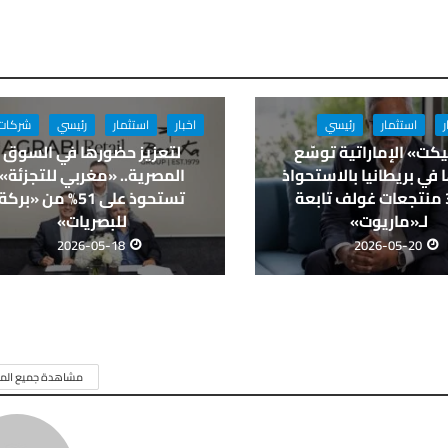
ر
استثمار
رئيسي
اخبار
استثمار
رئيسي
شركات
كت» الإماراتية توسّع
لتعزيز حضورها في السوق
في بريطانيا بالاستحواذ
المصرية.. «مغربي للتجزئة»
على 3 منتجعات غولف تابعة
تستحوذ على 51% من «بركة
لـ«ماريوت»
للبصريات»
2026-05-18
2026-05-20
مشاهدة جميع المق