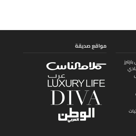
مواقع صديقة
ارتنرز
ادي
ل
يات