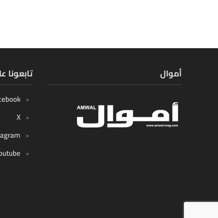
أموال
تابعونا ع
cebook
X
tagram
outube