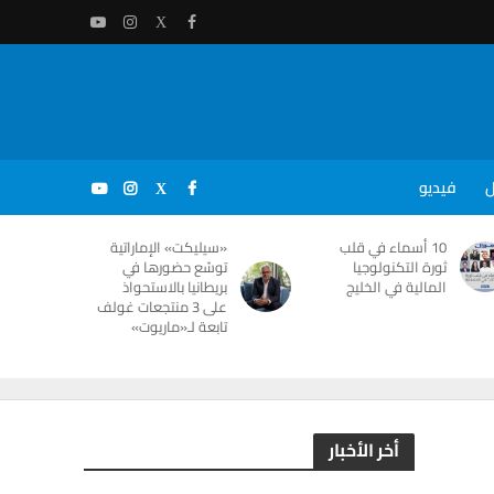
ل
فيديو
10 أسماء في قلب
«سيليكت» الإماراتية
ثورة التكنولوجيا
توسّع حضورها في
المالية في الخليج
بريطانيا بالاستحواذ
على 3 منتجعات غولف
تابعة لـ«ماريوت»
أخر الأخبار