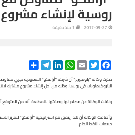
روسية لإنشاء مشروع
2017-09-27
1 منذ دقيقة
S
Te
Li
W
E
T
F
h
le
n
h
m
wi
ac
e
tt
ail
at
ke
gr
ar
ذكرت وكالة “بلومبيرغ” أن شركة “أرامكو” السعودية تجري مفاوض
للبتروكيماويات في روسيا، وذلك من أجل إنشاء مشروع مشترك لانت
e
a
dI
s
er
b
m
n
A
o
ونقلت الوكالة عن مصادر لها وصفتها بالمطلعة، أنه من المتوقع أن
p
o
وأضافت الوكالة أن هذا يتفق مع استراتيجية “أرامكو” لتعزيز الاست
p
k
مبيعات النفط الخام.