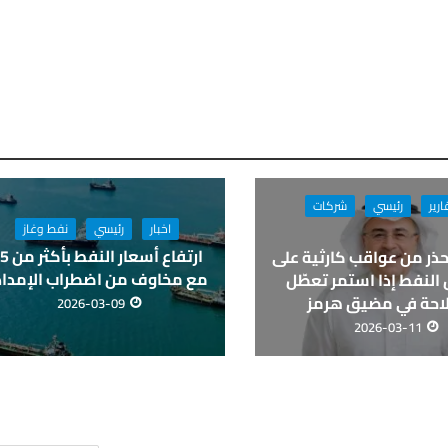
ارير
رئيسي
شركات
اخبار
رئيسي
نفط وغاز
حذر من عواقب كارثية على
مع مخاوف من اضطراب الإمداد
النفط إذا استمر تعطّل
لاحة في مضيق هرمز
2026-03-09
2026-03-11