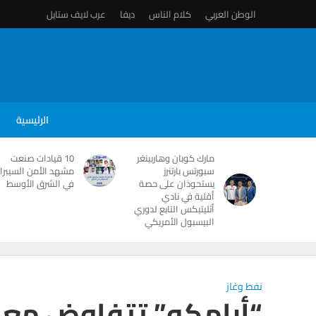
الوطن العربي
كلام الناس
ديفا
عرب لايف ستايل
الرئيسية
مارك كوبان وهاربينغر
10 قيادات صنعت
سبورتس بارتنرز
مشهد الأمن السيبرا
يستحوذان على حصة
في الشرق الأوسط
أقلية في نادي
أثليتيكس التابع لدوري
البيسبول الأمريكي
نفط وغاز
“أرامكو” تتفاوض مع 