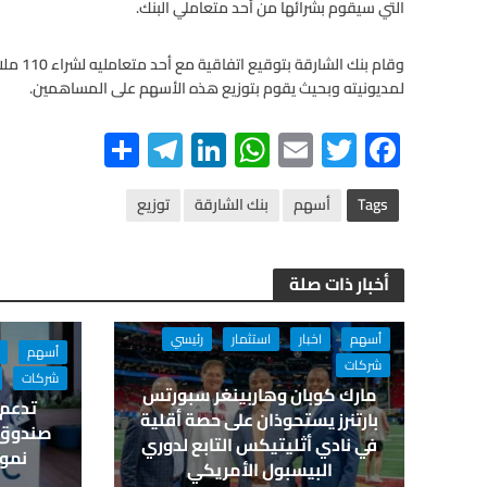
التي سيقوم بشرائها من أحد متعاملي البنك.
وقام بن
لمديونيته وبحيث يقوم بتوزيع هذه الأسهم على المساهمين.
S
Te
Li
W
E
T
F
h
le
n
h
m
wi
ac
ar
gr
ke
at
ail
tt
e
Tags
أسهم
بنك الشارقة
توزيع
e
a
dI
s
er
b
m
n
A
o
أخبار ذات صلة
p
o
p
k
أسهم
اخبار
استثمار
رئيسي
أسهم
شركات
شركات
مارك كوبان وهاربينغر سبورتس
بارتنرز يستحوذان على حصة أقلية
في نادي أثليتيكس التابع لدوري
نمو
البيسبول الأمريكي