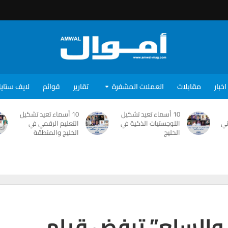
اخبار
مقابلات
العملات المشفرة
تقارير
قوائم
لايف ستاي
10 أسماء تعيد تشكيل
10 أسماء تعيد تشكيل
ني
اللوجستيات الذكية في
التعليم الرقمي في
الخليج
الخليج والمنطقة
ة والسلع” ترفض قيام