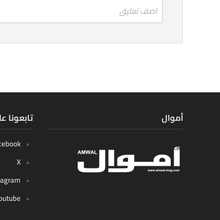
اضف تعليق
أموال
تابعونا ع
cebook
X
tagram
outube