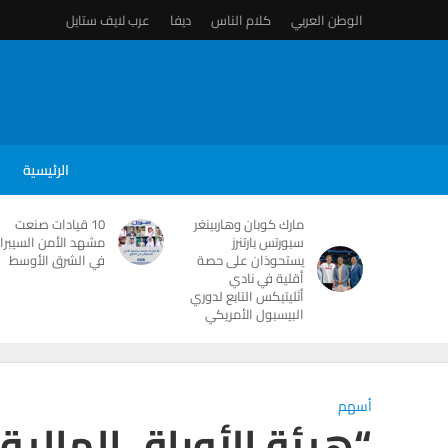
الوطن العربي
كلام الناس
ديفا
عرب لايف ستايل
الرئيسية
مارك كوبان وهاربينغر
10 قيادات صنعت
سبورتس بارتنرز
مشهد الأمن السيبرا
يستحوذان على حصة
في الشرق الأوسط
أقلية في نادي
أثليتيكس التابع لدوري
البيسبول الأمريكي
أسهم
“هيئة الأوراق المالي