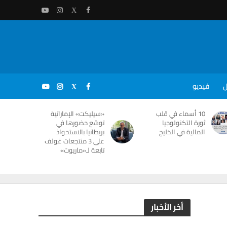
ل
فيديو
10 أسماء في قلب
«سيليكت» الإماراتية
ثورة التكنولوجيا
توسّع حضورها في
المالية في الخليج
بريطانيا بالاستحواذ
على 3 منتجعات غولف
تابعة لـ«ماريوت»
أخر الأخبار