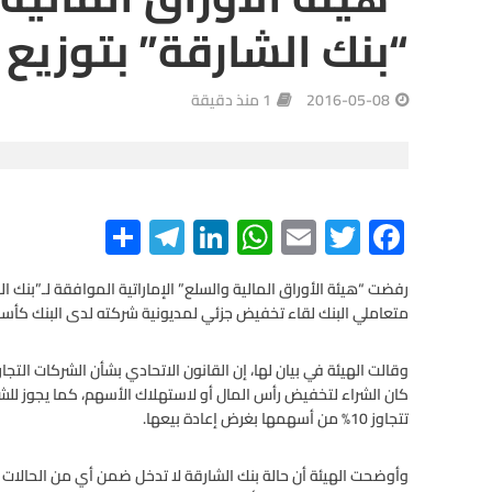
“بنك الشارقة” بتوزيع
2016-05-08
1 منذ دقيقة
S
Te
Li
W
E
T
F
h
le
n
h
m
wi
ac
e
tt
ail
at
ke
gr
ar
رفضت “هيئة الأوراق المالية والسلع” الإماراتية الموافقة لـ”بنك 
متعاملي البنك لقاء تخفيض جزئي لمديونية شركته لدى البنك كأ
e
a
dI
s
er
b
m
n
A
o
وقالت الهيئة في بيان لها، إن القانون الاتحادي بشأن الشركات التجار
o
p
كان الشراء لتخفيض رأس المال أو لاستهلاك الأسهم، كما يجوز للش
تتجاوز 10% من أسهمها بغرض إعادة بيعها.
p
k
وأوضحت الهيئة أن حالة بنك الشارقة لا تدخل ضمن أي من الحالات ا