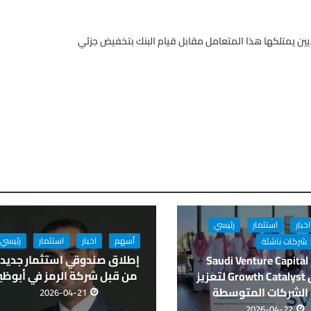
ك الشارقة بتوقيع اتفاقية مع أحد متعامليه لشراء 110 ملايين يمتلكها هذا المتعامل مقابل قيام البنك بتخفيض جزئي
اخبار
استثمار
رئيسي
أسهم
اخبار
استثمار
رئيسي
شركات ناشئة
إطلاق صندوقي استثمار جديد
تدعم Saudi Venture Capital
من قبل شركة الرمز في أبوظب
صندوق Growth Catalyst لتعزيز
 الشركات المتوسطة
2026-04-21
2026-04-22