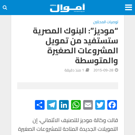
توصيات المحللين
“موديز”: البنوك المصرية
ستستفيد من تمويل
المشروعات الصغيرة
والمتوسطة
2015-09-28
1 منذ دقيقة
S
Te
Li
W
E
T
F
h
le
n
h
m
wi
ac
e
tt
ail
at
ke
gr
قالت وكالة موديز للتصنيف الائتماني، إن
ar
التمويلات الجديدة المتاحة للمشروعات الصغيرة
e
a
dI
s
er
b