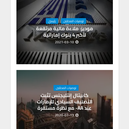
توصيات المحللين
رئيسي
موديز: ملاءة مالية مرتفعة
لأكبر 4 بنوك إماراتية
2021-03-10
توصيات المحللين
كابيتال إنتليجنس تثبت
التصنيف السيادي للإمارات
عند AA- مع نظرة مستقرة
2020-07-13