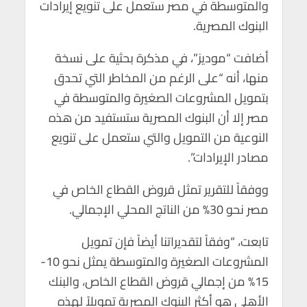
والمتوسطة في مصر ستعمل على تنويع إيرادات
m
n
A
o
البنوك المصرية.
p
o
p
k
أضافت “موديز”، في مذكرة بحثية على نسخة
منها، أنه “على الرغم من المخاطر التي تحدق
بتمويل المشروعات الصغيرة والمتوسطة في
مصر إلا أن البنوك المصرية ستستفيد من هذه
النوعية من التمويل والتي ستعمل على تنويع
مصادر الإيرادات”.
ووفقاً للتقرير تمثل قروض القطاع الخاص في
مصر نحو 30% من الناتج المحلي الإجمالي.
تابعت، “وفقاً لتقديراتنا أيضاً فإن تمويل
المشروعات الصغيرة والمتوسطة يمثل نحو 10-
15% من إجمالي قروض القطاع الخاص، والبنك
الأهلي هو أكثر البنوك المصرية تمويلاً لهذه