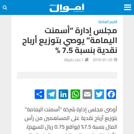
القيم العادلة
مجلس إدارة “أسمنت
اليمامة” يوصي بتوزيع أرباح
نقدية بنسبة 7.5 %
2016-01-26
1 منذ دقيقة
S
Te
Li
W
E
T
F
h
le
n
h
m
wi
ac
e
tt
ail
at
ke
gr
ar
أوصى مجلس إدارة شركة “أسمنت اليمامة”
بتوزيع أرباح نقدية على المساهمين من رأس
e
a
dI
s
er
b
المال بنسبة 7.5% (بواقع 0.75 ريال للسهم)،
m
n
A
o