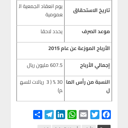
يوم انعقاد الجمعية ال
تاريخ الاستحقاق
عمومية
موعد الصرف
يحدد لاحقا
الأرباح الموزعة عن عام 2015
إجمالي الأرباح
607.5 مليون ريال
النسبة من رأس الما
30 % ( 3 ريالات للسه
ل
م)
S
Te
Li
W
E
T
F
h
le
n
h
m
wi
ac