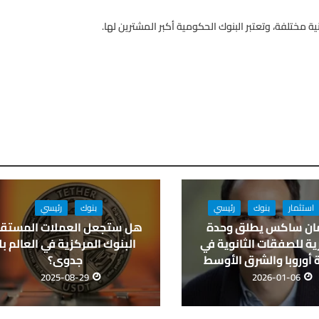
ة مختلفة، وتعتبر البنوك الحكومية أكبر المشترين لها.
استثمار
بنوك
رئيسي
بنوك
رئيسي
ان ساكس يطلق وحدة
هل ستجعل العملات المستقر
ة للصفقات الثانوية في
البنوك المركزية في العالم بل
أوروبا والشرق الأوسط
جدوى؟
2025-08-29
2026-01-06