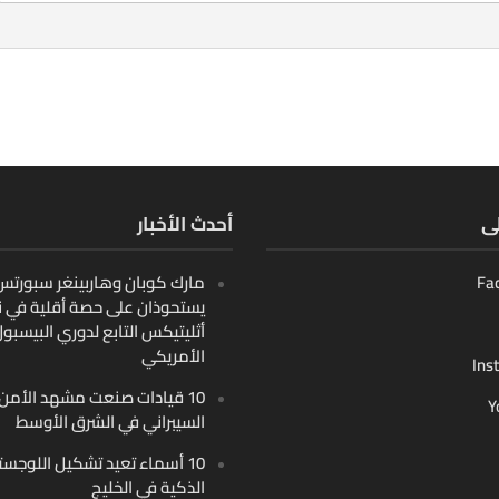
لى
أحدث الأخبار
Fa
مارك كوبان وهاربينغر سبورتس ب
يستحوذان على حصة أقلية في ن
أثليتيكس التابع لدوري البيسبو
الأمريكي
Ins
10 قيادات صنعت مشهد الأمن
Y
السيبراني في الشرق الأوسط
10 أسماء تعيد تشكيل اللوجست
الذكية في الخليج