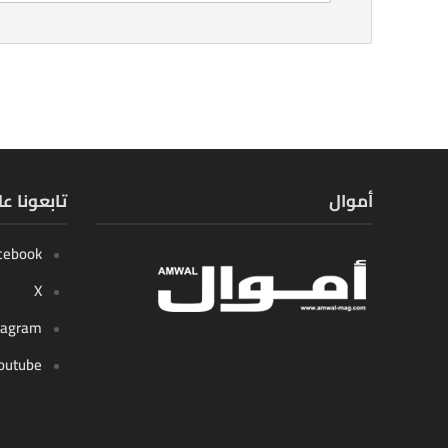
أموال
تابعونا ع
cebook
X
tagram
outube