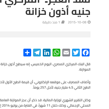
جنيه أذون خزانة
2015-10-08
1 منذ دقيقة
S
Te
Li
W
E
T
F
h
le
n
h
m
wi
ac
ar
gr
ke
at
ail
tt
e
الموازنة.
e
a
dI
s
er
b
m
n
A
o
o
الطرح الثاني 4.5 مليار جنيه، لأجل 257 يوماً.
p
p
k
المحلي الإجمالي، وذلك خلال 11 شهراً، في الفترة من يوليو 2014 إلى مايو 2015، مقابل 9.5% خلال العام المالي السابق.