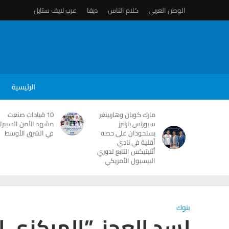
الوطن العربي
كلام الناس
ديفا
عرب لايف ستايل
الرئيسية
مارك كوبان وهاربينغر
10 قيادات صنعت
سبورتس بارتنرز
مشهد الأمن السيبرا
يستحوذان على حصة
في الشرق الأوسط
أقلية في نادي
أثليتيكس التابع لدوري
البيسبول الأمريكي
بنوك