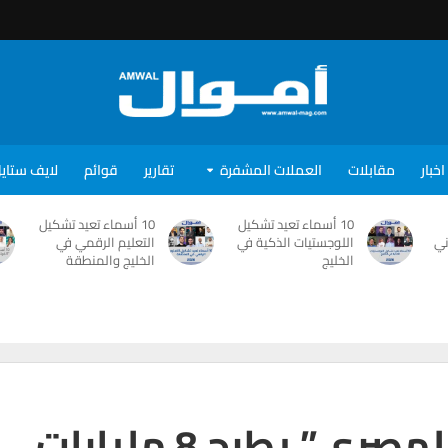
اخبار
مقابلات
العملات المشفرة
تقارير
قوائم
لايف ستاي
10 أسماء تعيد تشكيل
10 أسماء تعيد تشكيل
ني
اللوجستيات الذكية في
التعليم الرقمي في
الخليج
الخليج والمنطقة
لسد العجز..”المركزي المصري” يطرح 8 مليارات