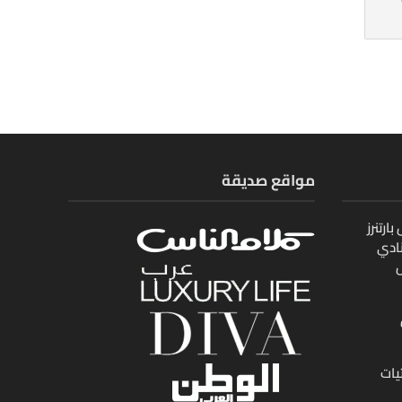
مواقع صديقة
ارتنرز
ادي
ل
يات