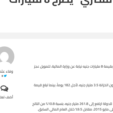
قال البنك المركزي المصري، اليوم الخميس، إنه سيطرح أذون خزانة بقيمة 8 مليارات جنيه نيابة عن وزارة المالية، لتمويل عجز
وفاء عثم
#
وأضاف المصرف على موقعه الإلكتروني، أن قيمة الطرح الأول لأذون الخزانة 3.5 مليار جنيه، لأجل 182 يوماً، بينما تبلغ قيمة
أضف تعل
وكان التقرير الشهري لوزارة المالية، قد ذكر، أن عجز الموازنة العامة للدولة ارتفع إلى 261.8 مليار جنيه، بنسبة 10.8% من الناتج