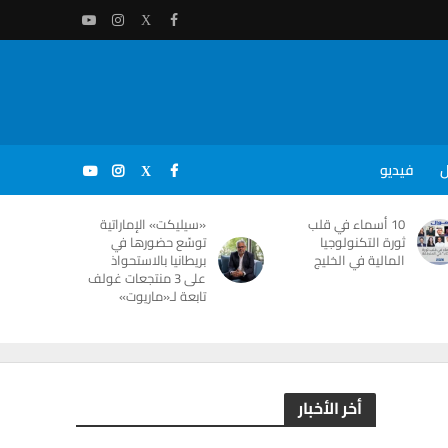
ل
فيديو
10 أسماء في قلب
«سيليكت» الإماراتية
ثورة التكنولوجيا
توسّع حضورها في
المالية في الخليج
بريطانيا بالاستحواذ
على 3 منتجعات غولف
تابعة لـ«ماريوت»
أخر الأخبار