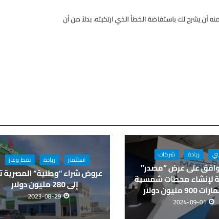
نه أن يشرح لك باستفاضة الخطأ الذي ارتكبته، بدلاً من أن
سي
ريادة
شركات
استثمار
ريادة
نفط وغاز
افق على عرض “مصدر”
عروض شراء “وطنية” المصرية 
ية لإنشاء محطات شمسية
إلى 280 مليون دولار
90 مليون دولار
2023-08-29
2024-09-01