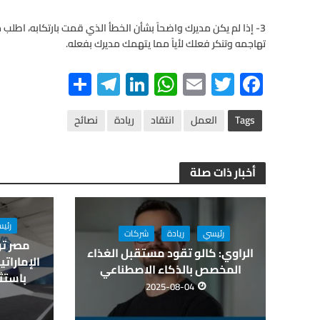
3- إذا لم يكن مديرك واضحاً بشأن الخطأ الذي قمت بارتكابه، اطلب م
تهاجمه وتنكر فعلك لأياً مما يتهمك مديرك بفعله.
S
Te
Li
W
E
T
F
h
le
n
h
m
wi
ac
ar
gr
ke
at
ail
tt
e
Tags
العمل
انتقاد
ريادة
نصائح
e
a
dI
s
er
b
m
n
A
o
أخبار ذات صلة
p
o
p
k
رئي
رئيسي
ريادة
شركات
مصر تو
الراوي: كالو تقود مستقبل الغذاء
الإمارات
المخصص بالذكاء الاصطناعي
باستثمارات 0
2025-08-04