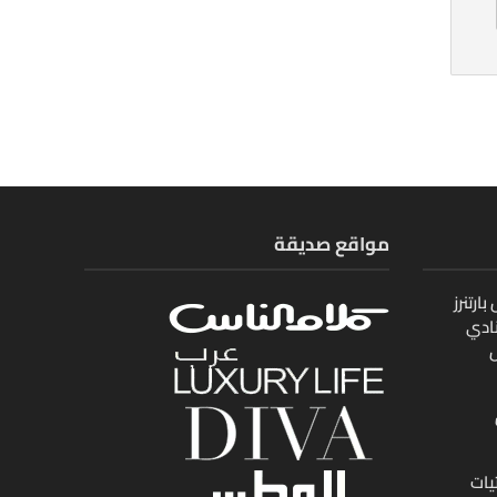
مواقع صديقة
ارتنرز
ادي
ل
يات