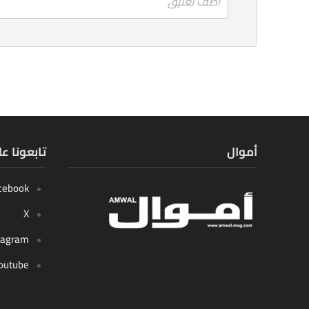
اضف تعليق
أموال
تابعونا ع
cebook
X
tagram
outube