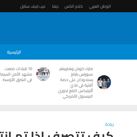
الوطن العربي
كلام الناس
ديفا
عرب لايف ستايل
الرئيسية
مارك كوبان وهاربينغر
10 قيادات صنعت
سبورتس بارتنرز
مشهد الأمن السيبرا
يستحوذان على حصة
في الشرق الأوسط
أقلية في نادي
أثليتيكس التابع لدوري
البيسبول الأمريكي
ريادة
كيف تتصرف إذا تم إنت