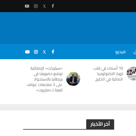
ل
فيديو
10 أسماء في قلب
«سيليكت» الإماراتية
ثورة التكنولوجيا
توسّع حضورها في
المالية في الخليج
بريطانيا بالاستحواذ
على 3 منتجعات غولف
تابعة لـ«ماريوت»
أخر الأخبار