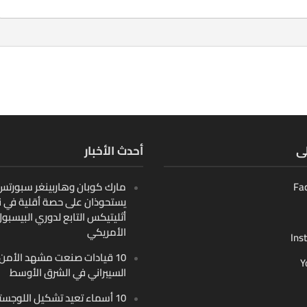
لى
أحدث الأخبار
Fa
مارك كوبان وهاربينغر سبورتس ب
يستحوذان على حصة أقلية في ن
أثليتيكس التابع لدوري البيسبو
الأمريكي
Ins
10 قيادات صنعت مشهد الأمن
Y
السيبراني في الشرق الأوسط
10 أسماء تعيد تشكيل اللوجست