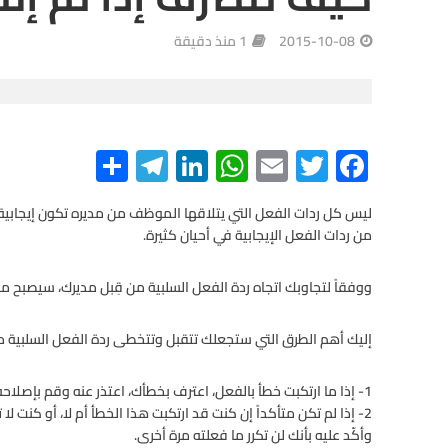
2015-10-08
1 منذ دقيقة
S
Te
Li
W
E
T
F
h
le
n
h
m
wi
ac
e
tt
ail
at
ke
gr
ar
ليس كل ردات الفعل التي يتلاقها الموظف من مديره تكون إيجابية
من ردات الفعل الإيجابية في أحيان كثيرة.
e
a
dI
s
er
b
m
n
A
o
ووفقاً لتجاوبك اتجاه ردة الفعل السلبية من قِبل مديرك، سيصبح
p
o
إليك أهم الطرق التي ستجعلك تتقبل وتتخطى ردة الفعل السلبية 
p
k
1- إذا ما ارتكبت خطأ بالفعل، اعترف بخطأك، اعتذر عنه وقم بإصلاحه على أفضل وجه.
2- إذا لم تكن متأكداً إن كنت قد ارتكبت هذا الخطأ أم لا، أو كنت لا
وأكّد عليه بأنك لن تكرر ما فعلته مرة أخرى.