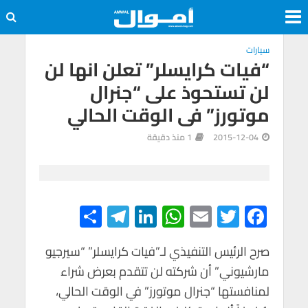
سيارات
“فيات كرايسلر” تعلن انها لن
لن تستحوذ على “جنرال
موتورز” فى الوقت الحالي
2015-12-04
1 منذ دقيقة
S
Te
Li
W
E
T
F
h
le
n
h
m
wi
ac
e
tt
ail
at
ke
gr
ar
صرح الرئيس التنفيذي لـ”فيات كرايسلر” “سيرجيو
مارشيوني” أن شركته لن تتقدم بعرض شراء
e
a
dI
s
er
b
لمنافستها “جنرال موتورز” في الوقت الحالي،
m
n
A
o