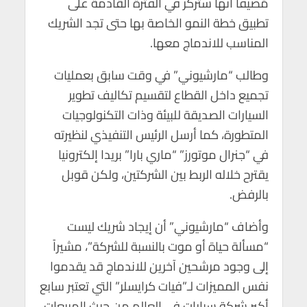
مُضيفاً أنها ستركز في الفترة القادمة على
p
o
تطبيق خطة النمو الخاصة بها حتى تجد الشريك
p
k
المناسب للاندماج معها.
وطالب “مارشيوني” في وقت سابق بعمليات
تجميع داخل القطاع لتقسيم تكاليف تطوير
السيارات الصديقة للبيئة وذات التكنولوجيات
المتطورة، كما أرسل الرئيس التنفيذي لنظيرته
في “جنرال موتورز” “ماري بارا” بريدا إلكترونيا
يقترح خلاله الربط بين الشركتين، ولكن قوبل
بالرفض.
وأضاف “مارشيوني” أن إيجاد شريك ليست
“مسألة حياة أو موت بالنسبة للشركة”، مشيراً
إلى وجود مرشحين آخرين للاندماج قد يقدموا
نفس المميزات لـ”فيات كرايسلر” التي تعتبر سابع
أكبر شركة سيارات في العالم من حيث المبيعات.