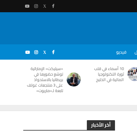
ل
فيديو
10 أسماء في قلب
«سيليكت» الإماراتية
ثورة التكنولوجيا
توسّع حضورها في
المالية في الخليج
بريطانيا بالاستحواذ
على 3 منتجعات غولف
تابعة لـ«ماريوت»
أخر الأخبار