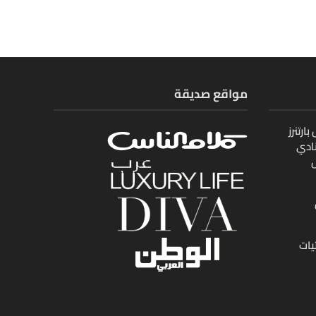
مواقع صديقة
ارتنرز
ادي
ل
يات