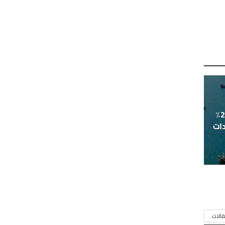
ارتفاع أسعار النفط بأكثر من 25٪
ات
الات