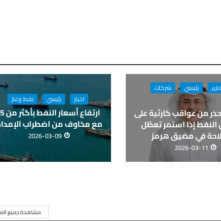
ارير
رئيسي
شركات
اخبار
رئيسي
نفط وغاز
حذر من عواقب كارثية على
مع مخاوف من اضطراب الإمداد
النفط إذا استمر تعطّل
لاحة في مضيق هرمز
2026-03-09
2026-03-11
مشاهدة جميع المق