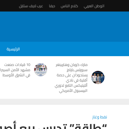
الوطن العربي
كلام الناس
ديفا
عرب لايف ستايل
الرئيسية
مارك كوبان وهاربينغر
10 قيادات صنعت
سبورتس بارتنرز
مشهد الأمن السيبرا
يستحوذان على حصة
في الشرق الأوسط
أقلية في نادي
أثليتيكس التابع لدوري
البيسبول الأمريكي
نفط وغاز
“طاقة” تدرس بيع أصو