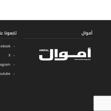
أموال
تابعونا ع
cebook
X
tagram
outube