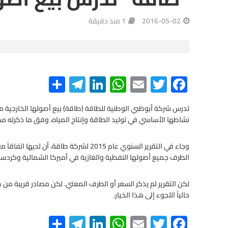
2016-05-02
1 منذ دقيقة
S
Te
Li
W
E
T
F
h
le
n
h
m
wi
ac
e
tt
ail
at
ke
gr
ar
تدرس شركة أبوظبي الوطنية للطاقة (طاقة) بيع أصولها الخارجية من 
نشاطها الأساسي في توليد الطاقة وإنتاج المياه، وفق ما ذكرته مصاد
e
a
dI
s
er
b
m
n
A
o
وجاء في التقرير السنوي عام 2015 لشركة ط
o
p
الطرف جميع أصولها النفطية والغازية في أميركا الشمالية وكردستان
p
k
لكن التقرير لم يذكر السعر أو الطرف المعني. لكن مصادر قريبة 
حالياً اللجوء إلى هذا الخيار.
S
Te
Li
W
E
T
F