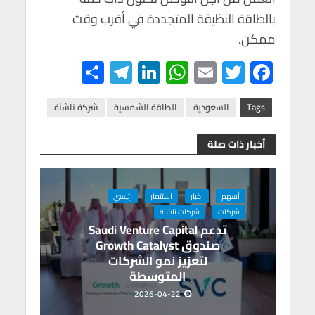
بالطاقة النظيفة المتجددة في أقرب وقت
ممكن.
S
Te
Li
W
E
T
F
h
le
n
h
m
wi
ac
ar
gr
ke
at
ail
tt
e
Tags
السعودية
الطاقة الشمسية
شركة ناشئة
e
a
dI
s
er
b
أخبار ذات صلة
m
n
A
o
p
o
p
k
أسهم
اخبار
استثمار
رئيسي
شركات
شركات ناشئة
تدعم Saudi Venture Capital
صندوق Growth Catalyst
لتعزيز نمو الشركات
المتوسطة
2026-04-22