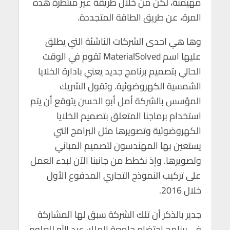
مهيمنة، لكن من خلال طريقة غير منتظرة هذه
p
o
المرة، عن طريق الطاقة المتجددة.
p
k
وها هي احدى الشركات الناشئة التي يطلق
عليها اسم MaterialSolved تقوم في الوقت
الحالي بتصميم برنامج جديد يعني بادارة الخلايا
الشمسية الكهروضوئية. وتقول الشريك
المؤسس بالشركة أمل أبو الحسن يتوقع أن يتم
استخدام برماجنا المتعلق بتصميم الخلايا
الكهروضوئية وتصويرها مثل البرامج التي
يستعين بها المهندسون لتصميم المباني
وتصويرها. وإذ نخطط من جانبنا الآن لبدء العمل
على تركيب النموذج التجاري المدفوع الأول
خلال 2016.
جدير بالذكر أن تلك الشركة سبق لها المشاركة
في برنامج احتضام جامعة الملك عبد الله للعلوم