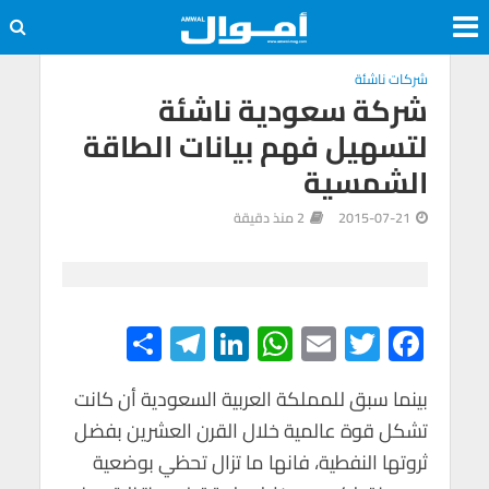
شركات ناشئة
شركة سعودية ناشئة
لتسهيل فهم بيانات الطاقة
الشمسية
2015-07-21
2 منذ دقيقة
S
Te
Li
W
E
T
F
h
le
n
h
m
wi
ac
e
tt
ail
at
ke
gr
ar
بينما سبق للمملكة العربية السعودية أن كانت
تشكل قوة عالمية خلال القرن العشرين بفضل
e
a
dI
s
er
b
ثروتها النفطية، فانها ما تزال تحظي بوضعية
m
n
A
o