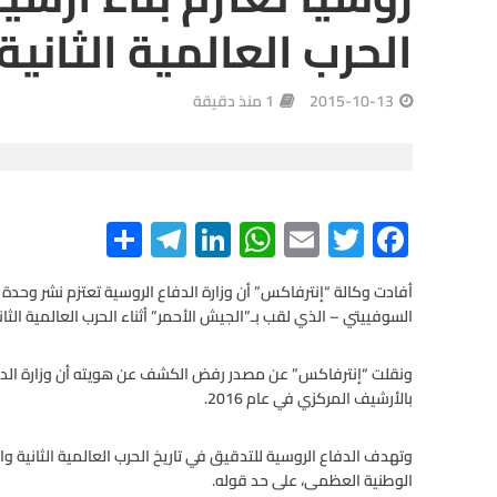
الحرب العالمية الثانية
2015-10-13
1 منذ دقيقة
S
Te
Li
W
E
T
F
h
le
n
h
m
wi
ac
e
tt
ail
at
ke
gr
ar
أفادت وكالة “إنترفاكس” أن وزارة الدفاع الروسية تعتزم نشر وحد
السوفييتي – الذي لقب بـ”الجيش الأحمر” أثناء الحرب العالمية الثاني
e
a
dI
s
er
b
m
n
A
o
ونقلت “إنترفاكس” عن مصدر رفض الكشف عن هويته أن وزارة الدف
o
بالأرشيف المركزي في عام 2016.
p
p
k
وتهدف الدفاع الروسية للتدقيق في تاريخ الحرب العالمية الثانية
الوطنية العظمى، على حد قوله.