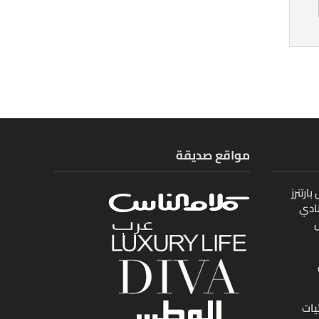
مواقع صديقة
ارتنرز
ادي
ل
يات