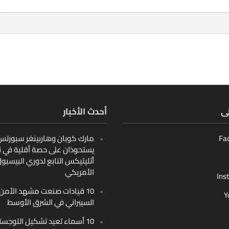
لى
أحدث الأخبار
Fa
مارك كوبان وهاربينغر سبورتس ب
يستحوذان على حصة أقلية في ن
أثليتيكس التابع لدوري البيسبو
الأمريكي
Ins
10 قيادات صنعت مشهد الأمن
Y
السيبراني في الشرق الأوسط
10 أسماء تعيد تشكيل اللوجست