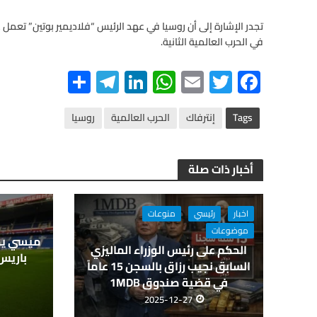
تجدر الإشارة إلى أن روسيا في عهد الرئيس “فلاديمير بوتين” تعمل 
في الحرب العالمية الثانية.
S
Te
Li
W
E
T
F
h
le
n
h
m
wi
ac
ar
gr
ke
at
ail
tt
e
Tags
إنترفاك
الحرب العالمية
روسيا
e
a
dI
s
er
b
m
n
A
o
أخبار ذات صلة
p
o
p
k
اخبار
رئيسي
منوعات
موضوعات
ميسي يحص
الحكم على رئيس الوزراء الماليزي
باريس
السابق نجيب رزاق بالسجن 15 عاماً
في قضية صندوق 1MDB
2025-12-27