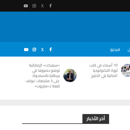
ل
فيديو
10 أسماء في قلب
«سيليكت» الإماراتية
ثورة التكنولوجيا
توسّع حضورها في
المالية في الخليج
بريطانيا بالاستحواذ
على 3 منتجعات غولف
تابعة لـ«ماريوت»
أخر الأخبار