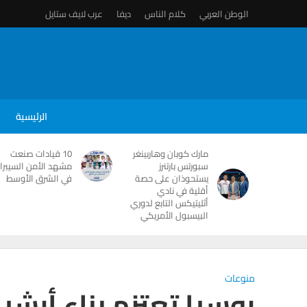
الوطن العربي
كلام الناس
ديفا
عرب لايف ستايل
الرئيسية
مارك كوبان وهاربينغر
10 قيادات صنعت
سبورتس بارتنرز
مشهد الأمن السيبرا
يستحوذان على حصة
في الشرق الأوسط
أقلية في نادي
أثليتيكس التابع لدوري
البيسبول الأمريكي
منوعات
روسيا تعتزم بناء أرش