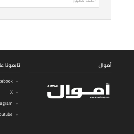
أموال
تابعونا ع
cebook
X
tagram
outube