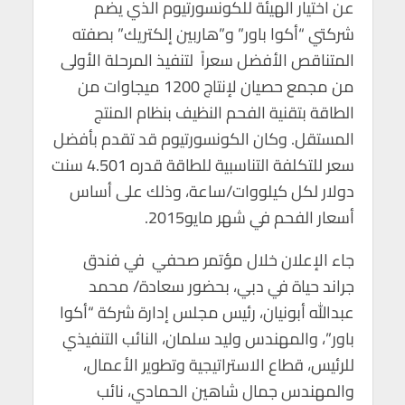
عن اختيار الهيئة للكونسورتيوم الذي يضم
m
n
A
o
شركتي “أكوا باور” و”هاربين إلكتريك” بصفته
p
o
المتناقص الأفضل سعراً لتنفيذ المرحلة الأولى
p
k
من مجمع حصيان لإنتاج 1200 ميجاوات من
الطاقة بتقنية الفحم النظيف بنظام المنتج
المستقل. وكان الكونسورتيوم قد تقدم بأفضل
سعر للتكلفة التناسبية للطاقة قدره 4.501 سنت
دولار لكل كيلووات/ساعة، وذلك على أساس
أسعار الفحم في شهر مايو2015.
جاء الإعلان خلال مؤتمر صحفي في فندق
جراند حياة في دبي، بحضور سعادة/ محمد
عبدالله أبونيان، رئيس مجلس إدارة شركة “أكوا
باور”، والمهندس وليد سلمان، النائب التنفيذي
للرئيس، قطاع الاستراتيجية وتطوير الأعمال،
والمهندس جمال شاهين الحمادي، نائب