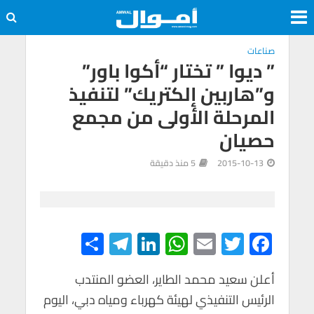
صناعات
” ديوا ” تختار “أكوا باور”
و”هاربين إلكتريك” لتنفيذ
المرحلة الأولى من مجمع
حصيان
2015-10-13
5 منذ دقيقة
S
Te
Li
W
E
T
F
h
le
n
h
m
wi
ac
e
tt
ail
at
ke
gr
أعلن سعيد محمد الطاير، العضو المنتدب
ar
الرئيس التنفيذي لهيئة كهرباء ومياه دبي، اليوم
e
a
dI
s
er
b