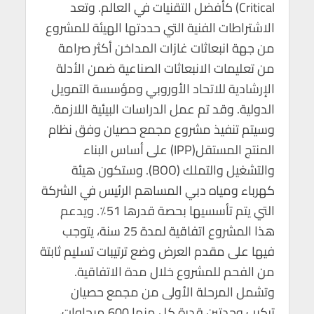
Critical) كأفضل التقنيات في العالم. وتعد
الاشتراطات الفنية التي حددتها الهيئة للمشروع
من جهة انبعاثات غازات المداخن أكثر صرامة
من تعليمات الانبعاثات الصناعية ضمن الأدلة
الإرشادية للاتحاد الأوروبي ومؤسسة التمويل
الدولية. وقد تم عمل الدراسات البيئية اللازمة.
وسيتم تنفيذ مشروع مجمع حصيان وفق نظام
المنتج المستقل(IPP) على أساس البناء
والتشغيل والتملك (BOO). وستكون هيئة
كهرباء ومياه دبي المساهم الرئيس في الشركة
التي يتم تأسسيها بحصة قدرها 51٪. ويدعم
هذا المشروع اتفاقية لمدة 25 سنة، يتوجب
فيها على مقدم العرض وضع ترتيبات تسليم ثابتة
من الفحم للمشروع خلال مدة الاتفاقية.
وتشمل المرحلة الأولى من مجمع حصيان
تركيب وحدتين قدرة كل منها 600 ميجاوات،