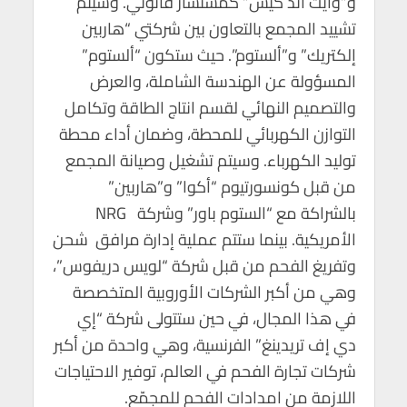
و”وايت آند كيس” كمستشار قانوني. وسيتم
تشييد المجمع بالتعاون بين شركتي “هاربين
إلكتريك” و”ألستوم”. حيث ستكون “ألستوم”
المسؤولة عن الهندسة الشاملة، والعرض
والتصميم النهائي لقسم انتاج الطاقة وتكامل
التوازن الكهربائي للمحطة، وضمان أداء محطة
توليد الكهرباء. وسيتم تشغيل وصيانة المجمع
من قبل كونسورتيوم “أكوا” و”هاربين”
بالشراكة مع “الستوم باور” وشركة NRG
الأمريكية. بينما ستتم عملية إدارة مرافق شحن
وتفريغ الفحم من قبل شركة “لويس دريفوس”،
وهي من أكبر الشركات الأوروبية المتخصصة
في هذا المجال، في حين ستتولى شركة “إي
دي إف تريدينغ” الفرنسية، وهي واحدة من أكبر
شركات تجارة الفحم في العالم، توفير الاحتياجات
اللازمة من امدادات الفحم للمجمّع.