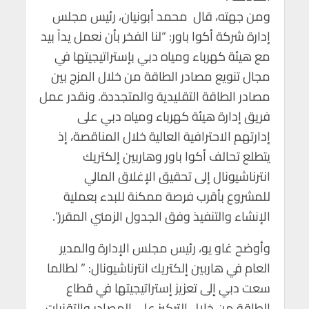
ومن جهته، قال محمد أبونيان، رئيس مجلس
إدارة شركة أكوا باور: “لنا الفخر بأن نعمل يداً بيد
مع هيئة كهرباء ومياه دبي بإستراتيجيتها في
مجال تنويع مصادر الطاقة من خلال المزج بين
مصادر الطاقة التقليدية والمتجددة. ونقدر عمل
فريق إدارة هيئة كهرباء ومياه دبي على
إدارتهم الاحترافية العالية خلال المناقصة، إذ
يتطلع تحالف أكوا باور وهاربين إلكتريك
انترناشيونال إلى تحقيق الإغلاق المالي
للمشروع بأقرب فرصة ممكنة للبدء بعملية
الإنشاء والتنفيذ وفق الجدول الزمني المقرر”.
وأوضح غاو يو، رئيس مجلس الإدارة والمدير
العام في هاربين إلكتريك انترناشيونال: ” لطالما
سعت دبي إلى تعزيز إستراتيجيتها في قطاع
الطاقة من خلال التركيز على المصادر والتقنيات