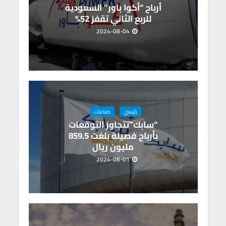
أرباح “أكوا باور” السعودية
للربع الثاني تقفز 52%
2024-08-04
رئيسي
صناعات
“سابك”تتجاوز التوقعات
بأرباح فصيلة بلغت 859.5
مليون ريال
2024-08-01