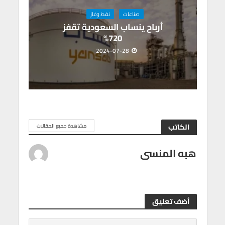
صناعات
نفط وغاز
أرباح ينساب السعودية تقفز
720%
2024-07-28
الكاتب
مشاهدة جميع المقالات
هبه المنسى
أضف تعليق