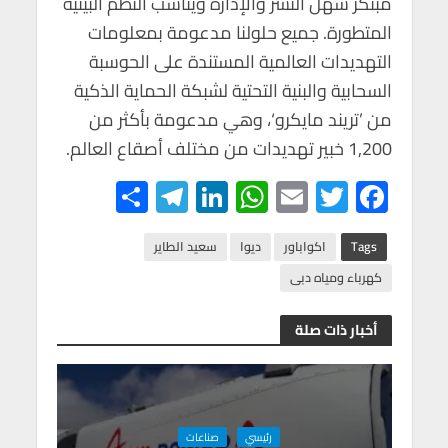
مبتكر سهل النشر والإدارة ويناسب النظم البيئية
المتطورة. جميع حلولنا مدعومة بمعلومات
التهديدات العالمية المستندة على الحوسبة
السحابية والبنية التحتية لشبكة الحماية الذكية
من ’تريند مايكرو‘، وهي مدعومة بأكثر من
1,200 خبير تهديدات من مختلف أصقاع العالم.
S
Te
Li
W
E
T
F
h
le
n
h
m
wi
ac
ar
gr
ke
at
ail
tt
e
Tags
اكواباور
ديوا
سعيد الطاير
e
a
dI
s
er
b
كهرباء ومياه دبى
m
n
A
o
أخبار ذات صلة
p
o
p
k
رئيسي
صناعات