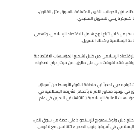
ك، فإن الجوانب الأخرى المتعلقة بالسوق مثل القانون،
ا كمركز تاريخي للتمويل التقليدي.
لسفر من خلال اتباع نهج شامل للاقتصاد الإسلامي، وتسعى
احة الإسلامية وكذلك التمويل.
للإقتصاد الإسلامي من خلال تشجيع المؤسسات الاقتصادية
لواقع، فقد تفوقت دبي على ماليزيا، من حيث إدراج الصكوك
تواجه دبي تحدياً في منطقة الشرق الأوسط من أسواق
في توحيد معايير الالتزام بأحكام الشريعة الإسلامية في
صناعة التمويل الإسلامي، وتم إنشاء هيئة المحاسبة والمراجعة للمؤسسات المالية الإسلامية (AAOIFI) في البحرين في عام
تتطلع دبلن ولوكسمبورج للإستحواذ على حصة من سوق لندن،
لإسلامي في أفريقيا جنوب الصحراء لتتنافس مع لاغوس.