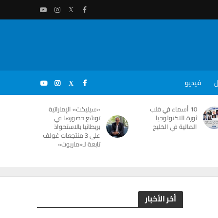
ل
فيديو
10 أسماء في قلب
«سيليكت» الإماراتية
ثورة التكنولوجيا
توسّع حضورها في
المالية في الخليج
بريطانيا بالاستحواذ
على 3 منتجعات غولف
تابعة لـ«ماريوت»
أخر الأخبار