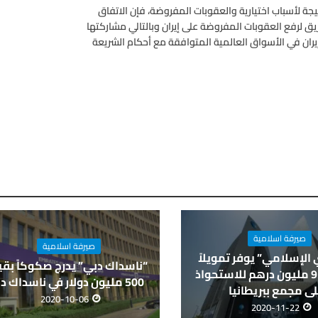
يجة لأسباب اختيارية والعقوبات المفروضة، فإن الاتفاق
يق لرفع العقوبات المفروضة على إيران وبالتالي مشاركتها
إيران في الأسواق العالمية المتوافقة مع أحكام الشريعة
صيرفة اسلامية
صيرفة اسلامية
الإسلامي” يوفر تمويلاً
“ناسداك دبي” يدرج صكوكاً بق
بقيمة 91 مليون درهم للاستحواذ
500 مليون دولار في ناسداك دبي
ى مجمع ببريطانيا
2020-10-06
2020-11-22