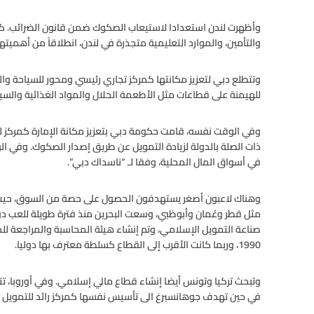
وأظهرت لندن استعدادا لاستيعاب الصكوك ضمن قانون الضرائب. كذل
والتأمين، والموارد التعليمية متجذرة في لندن، انطلاقاً من أهميته
وتتطلع دبي لتعزيز مكانتها كمركز تجاري رئيسي ومحور للسياحة وا
للهيمنة على قطاعات مثل الأطعمة الحلال والمواد الغذائية والسي
وفي الوقت نفسه، قامت حكومة دبي بتعزيز مكانة الإمارة كمركز 
ذات الصلة بالدولة لزيادة التمويل عن طريق إصدار الصكوك. وفي ا
في أسواق المال المحلية، وفقا لـ “ناسداك دبي”.
وهناك لاعبون أصغر يستهدفون الحصول على حصة من السوق، حيث 
مثل قطر وعُمان وأبوظبي، وسعت البحرين منذ فترة طويلة للعب دور 
1990، وربما كانت الأقرب إلى القطاع كسلطة معترف بها دوليا.
وتبحث تركيا وتونس أيضا إنشاء قطاع مالي إسلامي. وفي أوروبا، 
في حين تهدف جوهانسبرغ الى تأسيس نفسها كمركز رائد للتمويل ا