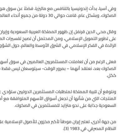
وفي آسيا، بدأت إندونيسيا بالتنافس مع ماليزيا، فضلاً عن سوق هونغ
الصكوك. وبشكل عام، قامت حوالي 30 دولة من جميع أنحاء العالم بإصدار أو عدة اصدالاات للصكوك.
وقال محي الدين قرنفل إن ظهور المملكة العربية السعودية وإيران، ب
على تطوير التمويل الإسلامي، ومن المحتمل أن تصبح تفسيرات المملك
الرائدة في الفكر الإسلامي في الشرق الأوسط والعالم، حول الشؤون 
فعلى الرغم من أن تعاملات المستثمريين العالميين في سوق أسهمه
الصكوك بعد، نعتقد أنهما – بمرور الوقت- سيتوسعان ليس فقط ف
ككل.
ونتوقع أن تلبية المملكة لمتطلبات المستثمرين الدوليين ستؤدي ع
المنتجات التي من شأنها أن تجعل أسواق الأسهم المتوافقة مع أح
السعودية جذابة على نحو متزايد للمستثمرين في الصكوك.
من جهة أخرى، تعتبر إيران موطناً لأكبر مخزون للأصول الإسلامية ع
النظام المصرفي في 1983 (3).