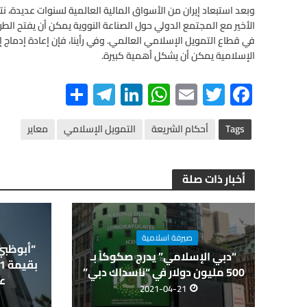
وبعد استبعاد إيران من الأسواق المالية العالمية لسنوات عديدة، نت
الأخير مع المجتمع الدولي حول الصناعة النووية يمكن أن يفتح الطر
في قطاع التمويل الإسلامي العالمي. وفي رأينا، فإن إعادة إدماج 
الإسلامية يمكن أن يشكل أهمية كبيرة.
S
Te
Li
W
E
T
F
h
le
n
h
m
wi
ac
ar
gr
ke
at
ail
tt
e
Tags
أحكام الشريعة
التمويل الإسلامي
معاير
e
a
dI
s
er
b
m
n
A
o
أخبار ذات صلة
p
o
p
k
صيرفة اسلامية
“أبوظبي 
“دبي الإسلامي” يدرج صكوكاً بـ
500 مليون دولار في “ناسداك دبي”
عل
2021-04-21