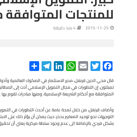
للمنتجات المتوافقة م
2015-11-25
4 منذ دقيقة
S
Te
Li
W
E
T
F
h
le
n
h
m
wi
ac
e
tt
ail
at
ke
gr
ar
قال محي الدين قرنفل، مدير الاستثمار في الصكوك العالمية وأدوا
تمبلتون، إن التطورات في مجال التمويل الإسلامي أدت إلى المطالب
e
a
dI
s
er
b
المتوافقة مع أحكام الشريعة الإسلامية، ومنها مبادرات تقوم بها 
m
n
A
o
o
p
وأضاف قرنفل، من خلال لمحة عامة عن أحدث التطورات في التمويل ا
التوجهات نحو توحيد المعايير بحذر، حيث يمكن أن يؤثر ذلك على الاب
p
k
بشكل فردي بالإضافة الى عدم وجود سلطة مركزية يعني أن تحقيق 