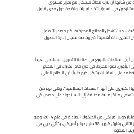
 شأنها أن تترك مجالاً للابتكار، مع تعزيز مستوى
للمشاركين في السوق اتخاذ قرارات واضحة حول مدى قبول
ية – حيث تشكل الودائع المصرفية أكبر مصدر للأصول
 الأخرى ذات أهمية أكبر وخاصة لمجال إدارة الأصول
أول المنتجات للتنويع في صناعة التمويل الإسلامي بعيداً
تأمين، نمواً مطرداً، في حين قام الخبراء في القطاع
تمد على العقارات بشكل كبير حالياً) في النظام المالي.
ا الكثيرون على أنها “السندات الإسلامية”، وهي نوع من
ث تسعى مراكز مالية مختلفة إلى الاستحواذ على حصص في
وفي الوقت الحاضر، تتصدر ماليزيا السوق العالمية للصكوك بـ 164 مليار دولار أمريكي من الصكوك الصادرة في عام 2014، وهو
ما يمثل أكثر من 60٪ من إجمالي السوق، في حين تحتل لندن المركز الثاني بفارق كبير بـ 38 مليار دولار أمريكي، وتأتي دبي في