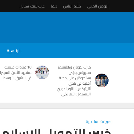
الوطن العربي
كلام الناس
ديفا
عرب لايف ستايل
الرئيسية
مارك كوبان وهاربينغر
10 قيادات صنعت
سبورتس بارتنرز
مشهد الأمن السيبرا
يستحوذان على حصة
في الشرق الأوسط
أقلية في نادي
أثليتيكس التابع لدوري
البيسبول الأمريكي
صيرفة اسلامية
خبير: التمويل الإسلام