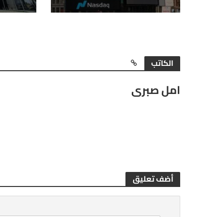
الكاتب
امل صبرى
أضف تعليق