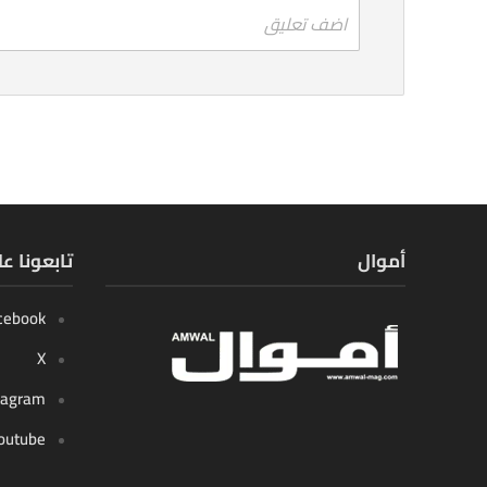
اضف تعليق
أموال
تابعونا ع
cebook
X
tagram
outube