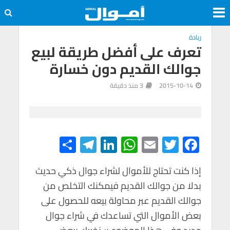
ريادة
تعرف على أفضل طريقة لبيع
جوالك القديم دون خسارة
2015-10-14
3 منذ دقيقة
S
Te
Li
W
E
T
F
h
le
n
h
m
wi
ac
e
tt
ail
at
ke
gr
ar
إذا كنت تحتاج للأموال لشراء جوال ذكي حديث
بدلا من جوالك القديم فيمكنك التخلص من
e
a
dI
s
er
b
جوالك القديم عبر محاولة بيعه للحصول على
m
n
A
o
بعض الأموال التي تساعدك في شراء جوال
p
o