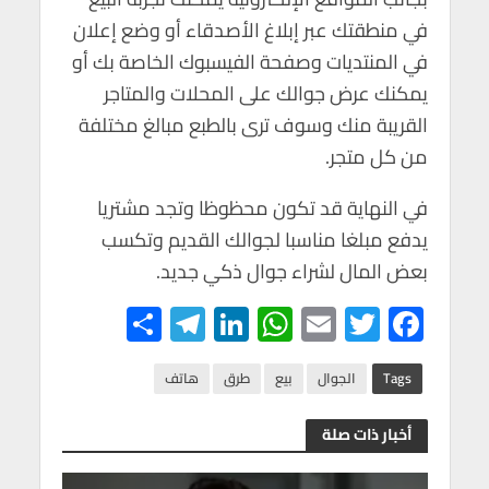
في منطقتك عبر إبلاغ الأصدقاء أو وضع إعلان
في المنتديات وصفحة الفيسبوك الخاصة بك أو
يمكنك عرض جوالك على المحلات والمتاجر
القريبة منك وسوف ترى بالطبع مبالغ مختلفة
من كل متجر.
في النهاية قد تكون محظوظا وتجد مشتريا
يدفع مبلغا مناسبا لجوالك القديم وتكسب
بعض المال لشراء جوال ذكي جديد.
S
Te
Li
W
E
T
F
h
le
n
h
m
wi
ac
ar
gr
ke
at
ail
tt
e
Tags
الجوال
بيع
طرق
هاتف
e
a
dI
s
er
b
أخبار ذات صلة
m
n
A
o