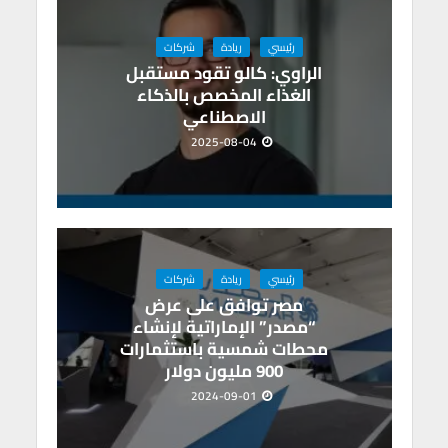
p
o
p
k
رئيسي
ريادة
شركات
الراوي: كالو تقود مستقبل
الغذاء المخصص بالذكاء
الاصطناعي
2025-08-04
رئيسي
ريادة
شركات
مصر توافق على عرض
“مصدر” الإماراتية لإنشاء
محطات شمسية باستثمارات
900 مليون دولار
2024-09-01