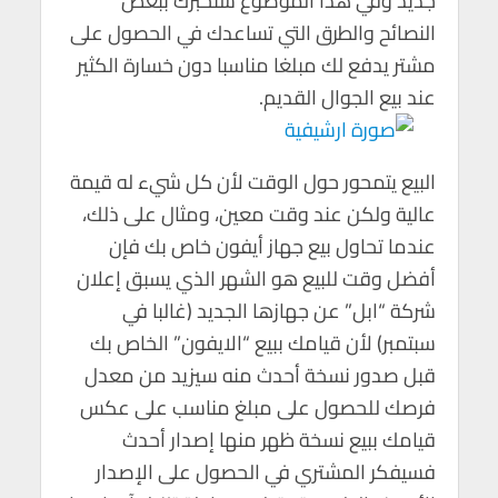
جديد وفي هذا الموضوع سنخبرك ببعض
p
k
النصائح والطرق التي تساعدك في الحصول على
مشتر يدفع لك مبلغا مناسبا دون خسارة الكثير
عند بيع الجوال القديم.
البيع يتمحور حول الوقت لأن كل شيء له قيمة
عالية ولكن عند وقت معين، ومثال على ذلك،
عندما تحاول بيع جهاز أيفون خاص بك فإن
أفضل وقت للبيع هو الشهر الذي يسبق إعلان
شركة “ابل” عن جهازها الجديد (غالبا في
سبتمبر) لأن قيامك ببيع “الايفون” الخاص بك
قبل صدور نسخة أحدث منه سيزيد من معدل
فرصك للحصول على مبلغ مناسب على عكس
قيامك ببيع نسخة ظهر منها إصدار أحدث
فسيفكر المشتري في الحصول على الإصدار