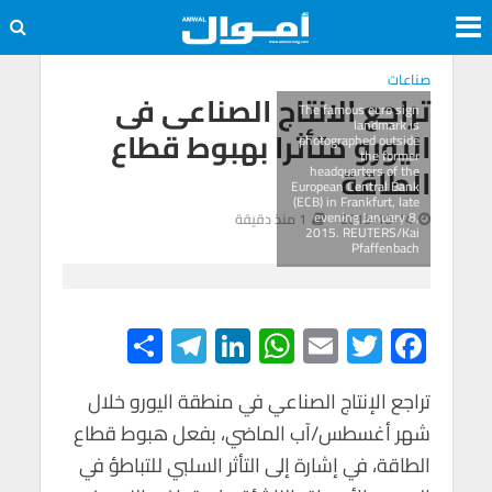
صناعات
تراجع الانتاج الصناعى فى
The famous euro sign
landmark is
اليورو متأثرا بهبوط قطاع
photographed outside
the former
الطاقة
headquarters of the
European Central Bank
(ECB) in Frankfurt, late
evening January 8,
2015-10-14
1 منذ دقيقة
2015. REUTERS/Kai
Pfaffenbach
S
Te
Li
W
E
T
F
h
le
n
h
m
wi
ac
e
tt
ail
at
ke
gr
ar
تراجع الإنتاج الصناعي في منطقة اليورو خلال
شهر أغسطس/آب الماضي، بفعل هبوط قطاع
e
a
dI
s
er
b
الطاقة، في إشارة إلى التأثر السلبي للتباطؤ في
m
n
A
o