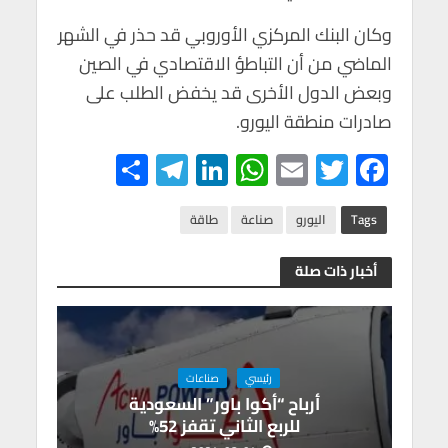
وكان البنك المركزي الأوروبي قد حذر في الشهر
الماضي من أن التباطؤ الاقتصادي في الصين
وبعض الدول الأخرى قد يخفض الطلب على
صادرات منطقة اليورو.
S
Te
Li
W
E
T
F
h
le
n
h
m
wi
ac
ar
gr
ke
at
ail
tt
e
Tags
اليورو
صناعة
طاقة
e
a
dI
s
er
b
أخبار ذات صلة
m
n
A
o
p
o
p
k
رئيسي
صناعات
أرباح “أكوا باور” السعودية
للربع الثاني تقفز 52%