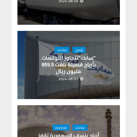
2024-08-04
رئيسي
صناعات
“سابك”تتجاوز التوقعات
بأرباح فصيلة بلغت 859.5
مليون ريال
2024-08-01
صناعات
نفط وغاز
أرباح ينساب السعودية تقفز