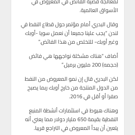
لمعالجة قضية الفائض في المعروض في
p
o
الأسواق العالمية.
p
k
وقال البدري أمام مؤتمر حول قطاع النفط في
لندن “يجب علينا جميعا أن نعمل سويا -أوبك
وغير أوبك- للتخلص من هذا الفائض.”
أضاف “هناك مشكلة نواجهها هي فائض
(حجمه) 200 مليون برميل.”
لكن البدري قال إن نمو المعروض من النفط
من الدول المنتجة من خارج أوبك ربما يصبح
صفرا أو أقل في 2016.
وهناك هبوط في استثمارات أنشطة المنبع
النفطية بقيمة 650 مليار دولار مما يعني أنه
يتعين أن يبدأ المعروض في التراجع قريبا.