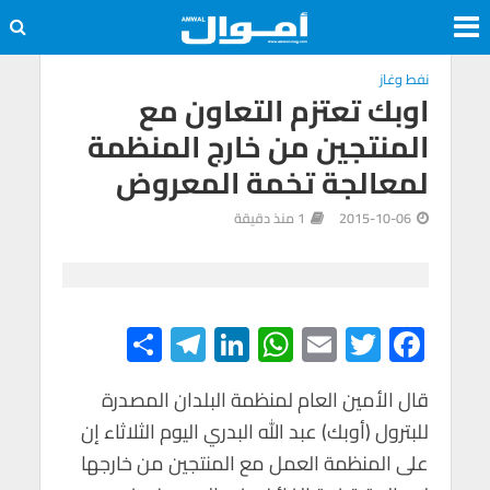
نفط وغاز
اوبك تعتزم التعاون مع
المنتجين من خارج المنظمة
لمعالجة تخمة المعروض
2015-10-06
1 منذ دقيقة
S
Te
Li
W
E
T
F
h
le
n
h
m
wi
ac
e
tt
ail
at
ke
gr
قال الأمين العام لمنظمة البلدان المصدرة
ar
للبترول (أوبك) عبد الله البدري اليوم الثلاثاء إن
e
a
dI
s
er
b
على المنظمة العمل مع المنتجين من خارجها
m
n
A
o