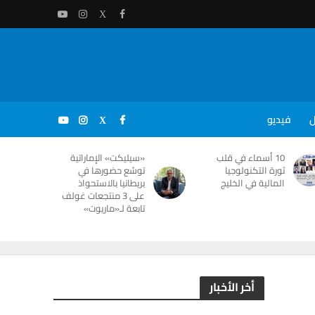
ل
فيديو
10 أسماء في قلب
«سيليكت» الإماراتية
ثورة التكنولوجيا
توسّع حضورها في
المالية في الخليج
بريطانيا بالاستحواذ
على 3 منتجعات غولف
تابعة لـ«ماريوت»
أخر الأخبار