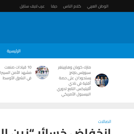
الوطن العربي
كلام الناس
ديفا
عرب لايف ستايل
الرئيسية
مارك كوبان وهاربينغر
10 قيادات صنعت
سبورتس بارتنرز
مشهد الأمن السيبرا
يستحوذان على حصة
في الشرق الأوسط
أقلية في نادي
أثليتيكس التابع لدوري
البيسبول الأمريكي
اتصالات