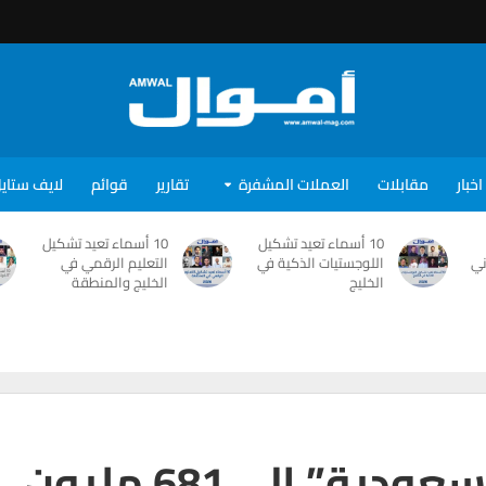
اخبار
مقابلات
العملات المشفرة
تقارير
قوائم
لايف ستاي
10 أسماء تعيد تشكيل
10 أسماء تعيد تشكيل
ني
اللوجستيات الذكية في
التعليم الرقمي في
الخليج
الخليج والمنطقة
انخفاض خسائر “زين السعودية” إلى 681 مليون