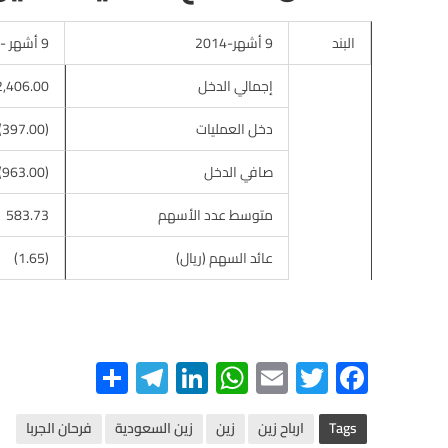
‎‫البند
9 أشهر-2014
9 أشهر -2015
‎‫إجمالي الدخل
‎‫2,406.00
‎‫دخل العمليات
‎‫(397.00)
‎‫صافي الدخل
‎‫(963.00)
‎‫متوسط ​​عدد الأسهم
‎‫583.73
‎‫عائد السهم (ريال)
‎‫(1.65)
S
Te
Li
W
E
T
F
h
le
n
h
m
wi
ac
ar
gr
ke
at
ail
tt
e
Tags
ارباح زين
زين
زين السعودية
فرحان الجربا