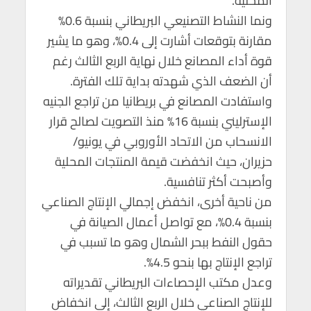
المحلية.
p
k
ونما النشاط التصنيعي البريطاني بنسبة 0.6%
مقارنة بتوقعات أشارت إلى 0.4%، وهو ما يشير
قوة أداء المصانع خلال نهاية الربع الثالث رغم
أن الضعف الذي شهدته بداية تلك الفترة.
واستفادت المصانع في بريطانيا من تراجع الجنيه
الإسترليني بنسبة 16% منذ التصويت لصالح قرار
الانسحاب من الاتحاد الأوروبي في يونيو/
حزيران، حيث انخفضت قيمة المنتجات المحلية
وأصبحت أكثر تنافسية.
من ناحية أخرى، انخفض إجمالي الإنتاج الصناعي
بنسبة 0.4%، مع تواصل أعمال الصيانة في
حقول النفط ببحر الشمال وهو ما تسبب في
تراجع الإنتاج بها بنحو 4.5%.
وعدل مكتب الإحصاءات البريطاني تقديراته
للإنتاج الصناعي خلال الربع الثالث، إلى انخفاض