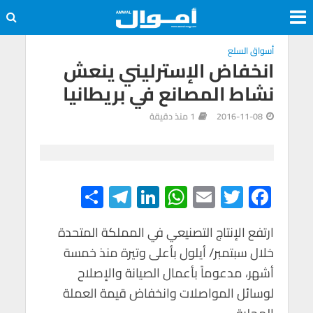
أسواق السلع
انخفاض الإسترليني ينعش
نشاط المصانع في بريطانيا
2016-11-08
1 منذ دقيقة
S
Te
Li
W
E
T
F
h
le
n
h
m
wi
ac
e
tt
ail
at
ke
gr
ar
ارتفع الإنتاج التصنيعي في المملكة المتحدة
خلال سبتمبر/ أيلول بأعلى وتيرة منذ خمسة
e
a
dI
s
er
b
أشهر، مدعوماً بأعمال الصيانة والإصلاح
m
n
A
o
لوسائل المواصلات وانخفاض قيمة العملة
p
o