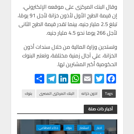
p
o
وقال البنك المركزى على موقعه الإلكتروني،
p
k
إن قيمة الطرح الأول لأذون خزانة لأجل 91 يومًا،
تبلغ 2.5 مليار جنيه، بينما تقدر قيمة الطرح الثانى
لأجل 266 يوما نحو 4.5 مليار جنيه.
وتستدين وزارة المالية من خلال سندات أذون
الخزانة، علي آجال زمنية مختلفة، وتعتبر البنوك
الحكومية أكبر المشترين لها.
S
Te
Li
W
E
T
F
h
le
n
h
m
wi
ac
ar
gr
ke
at
ail
tt
e
Tags
اذون خزانه
البنك المركزى المصرى
بنوك
e
a
dI
s
er
b
أخبار ذات صلة
m
n
A
o
p
o
اخبار
استثمار
بنوك
ذكاء اصطناعى