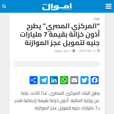
بنوك
“المركزي المصري” يطرح
أذون خزانة بقيمة 7 مليارات
جنيه لتمويل عجز الموازنة
2015-09-12
1 منذ دقيقة
S
Te
Li
W
E
T
F
h
le
n
h
m
wi
ac
e
tt
ail
at
ke
gr
ar
يطرح البنك المركزى المصرى، غدًا الأحد، نيابة
عن وزارة المالية، أذون خزانة بقيمة إجمالية تقدر
e
a
dI
s
er
b
بـ7 مليارات جنيه لتمويل عجز الموازنة.
m
n
A
o