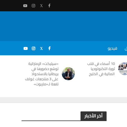
ل
فيديو
10 أسماء في قلب
«سيليكت» الإماراتية
ثورة التكنولوجيا
توسّع حضورها في
المالية في الخليج
بريطانيا بالاستحواذ
على 3 منتجعات غولف
تابعة لـ«ماريوت»
أخر الأخبار