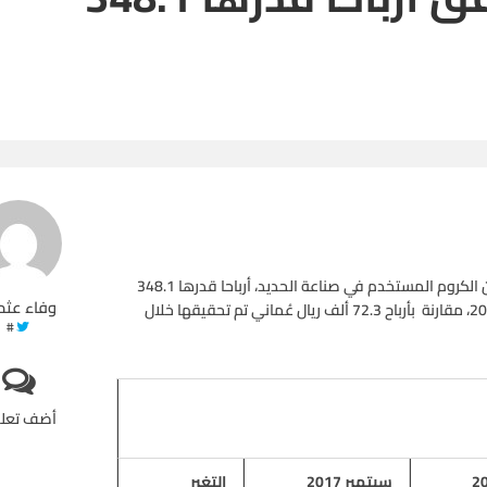
حققت شركة “الكروم العمانية”، التي تمتلك منجما لاستخراج معدن الكروم المستخدم في صناعة الحديد، أرباحا قدرها 348.1
وفاء عثم
ألف ريال عُماني (117 بيسة/للسهم) بنهاية التسعة أشهر الأولى 2017، مقارنة بأرباح 72.3 ألف ريال عُماني تم تحقيقها خلال
#
أضف تعل
سبتمبر 2017
التغير