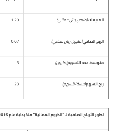
المبيعات
(مليون ريال عماني)
1.20
الربح الصافي
(مليون ريال عماني)
0.07
متوسط عدد الأسهم
(مليون)
3
ربح السهم
(بيسة/للسهم)
23
تطور الأرباح الصافية لـ “الكروم العمانية” منذ بداية عام 2016