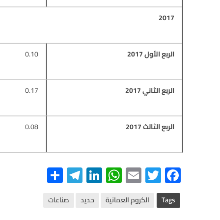
2017
الربع الأول 2017
0.10
الربع الثاني 2017
0.17
الربع الثالث 2017
0.08
S
Te
Li
W
E
T
F
h
le
n
h
m
wi
ac
ar
gr
ke
at
ail
tt
e
Tags
الكروم العمانية
حديد
صناعات