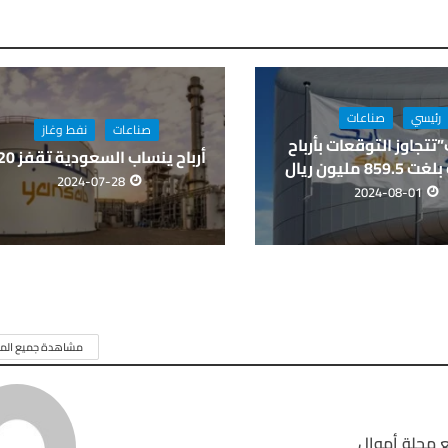
رئيسي
صناعات
صناعات
نفط وغاز
تتجاوز التوقعات بأرباح
أرباح ينساب السعودية تقفز 720%
85 مليون ريال
2024-07-28
2024-08-01
مشاهدة جميع المق
 مجلة أموال