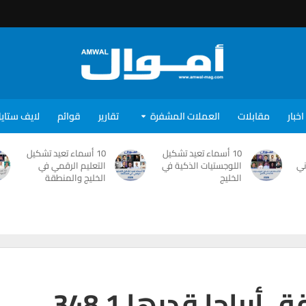
اخبار
مقابلات
العملات المشفرة
تقارير
قوائم
لايف ستاي
10 أسماء تعيد تشكيل
10 أسماء تعيد تشكيل
ني
اللوجستيات الذكية في
التعليم الرقمي في
الخليج
الخليج والمنطقة
“الكروم العمانية” تحقق أرباحا قدرها 348.1