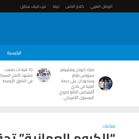
الوطن العربي
كلام الناس
ديفا
عرب لايف ستايل
الرئيسية
مارك كوبان وهاربينغر
10 قيادات صنعت
سبورتس بارتنرز
مشهد الأمن السيبرا
يستحوذان على حصة
في الشرق الأوسط
أقلية في نادي
أثليتيكس التابع لدوري
البيسبول الأمريكي
صناعات