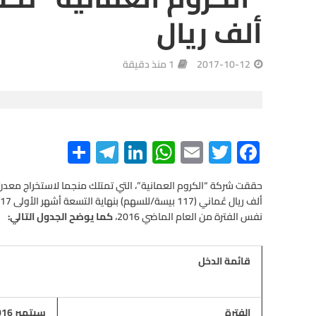
ألف ريال
2017-10-12
1 منذ دقيقة
S
Te
Li
W
E
T
F
h
le
n
h
m
wi
ac
ar
gr
ke
at
ail
tt
e
e
a
dI
s
er
b
نفس الفترة من العام الماضي 2016،
كما يوضح الجدول التالي
:
m
n
A
o
p
o
قائمة الدخل
p
k
الفترة
سبتمبر 2016