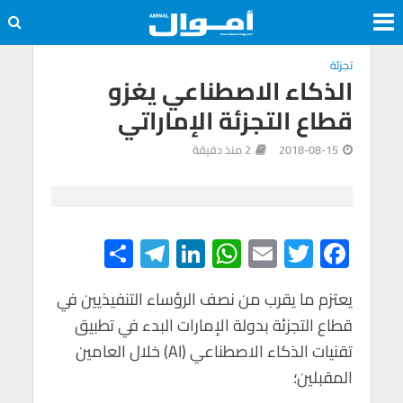
تجزئة
الذكاء الاصطناعي يغزو
قطاع التجزئة الإماراتي
2018-08-15
2 منذ دقيقة
S
Te
Li
W
E
T
F
h
le
n
h
m
wi
ac
e
tt
ail
at
ke
gr
ar
يعتزم ما يقرب من نصف الرؤساء التنفيذيين في
قطاع التجزئة بدولة الإمارات البدء في تطبيق
e
a
dI
s
er
b
تقنيات الذكاء الاصطناعي (AI) خلال العامين
m
n
A
o
المقبلين؛
p
o