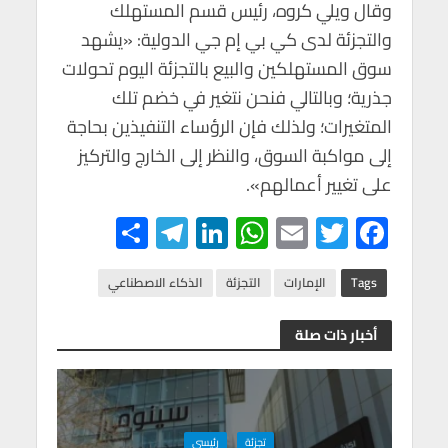
وقال ويلي كروه، رئيس قسم المستهلك
والتجزئة لدى كي بي إم جي الدولية: «يشهد
سوق المستهلكين والبيع بالتجزئة اليوم تحولات
جذرية؛ وبالتالي فنحن نتغير في خضم تلك
المتغيرات؛ ولذلك فإن الرؤساء التنفيذين بحاجة
إلى مواكبة السوق، والنظر إلى الخارج والتركيز
على تغيير أعمالهم».
S
Te
Li
W
E
T
F
h
le
n
h
m
wi
ac
ar
gr
ke
at
ail
tt
e
Tags
الإمارات
التجزئة
الذكاء الاصطناعي
e
a
dI
s
er
b
أخبار ذات صلة
m
n
A
o
p
o
p
k
تجزئة
رئيسي