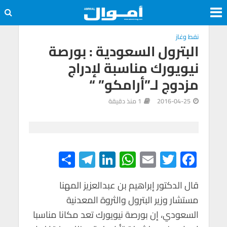
نفط وغاز
البترول السعودية : بورصة
نيويورك مناسبة لإدراج
مزدوج لـ”أرامكو” “
2016-04-25
1 منذ دقيقة
S
Te
Li
W
E
T
F
h
le
n
h
m
wi
ac
e
tt
ail
at
ke
gr
قال الدكتور إبراهيم بن عبدالعزيز المهنا
ar
مستشار وزير البترول والثروة المعدنية
e
a
dI
s
er
b
السعودي، إن بورصة نيويورك تعد مكانا مناسبا
m
n
A
o