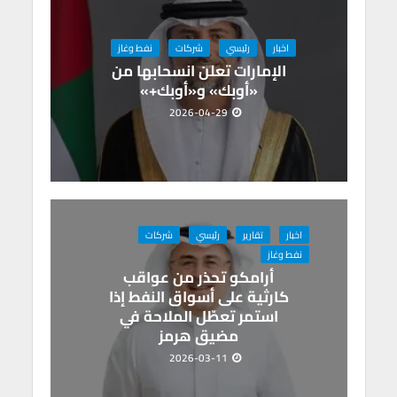
p
k
اخبار
رئيسي
شركات
نفط وغاز
الإمارات تعلن انسحابها من
«أوبك» و«أوبك+»
2026-04-29
اخبار
تقارير
رئيسي
شركات
نفط وغاز
أرامكو تحذر من عواقب
كارثية على أسواق النفط إذا
استمر تعطّل الملاحة في
مضيق هرمز
2026-03-11