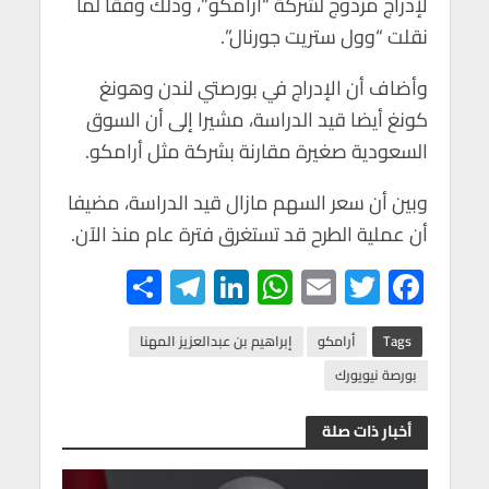
لإدراج مزدوج لشركة “أرامكو”، وذلك وفقا لما
p
o
نقلت “وول ستريت جورنال”.
p
k
وأضاف أن الإدراج في بورصتي لندن وهونغ
كونغ أيضا قيد الدراسة، مشيرا إلى أن السوق
السعودية صغيرة مقارنة بشركة مثل أرامكو.
وبين أن سعر السهم مازال قيد الدراسة، مضيفا
أن عملية الطرح قد تستغرق فترة عام منذ الآن.
S
Te
Li
W
E
T
F
h
le
n
h
m
wi
ac
ar
gr
ke
at
ail
tt
e
Tags
أرامكو
إبراهيم بن عبدالعزيز المهنا
e
a
dI
s
er
b
بورصة نيويورك
m
n
A
o
أخبار ذات صلة
p
o