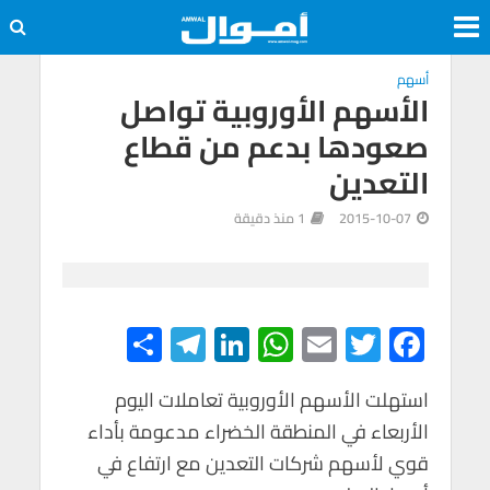
أسهم
الأسهم الأوروبية تواصل
صعودها بدعم من قطاع
التعدين
2015-10-07
1 منذ دقيقة
S
Te
Li
W
E
T
F
h
le
n
h
m
wi
ac
e
tt
ail
at
ke
gr
استهلت الأسهم الأوروبية تعاملات اليوم
ar
الأربعاء في المنطقة الخضراء مدعومة بأداء
e
a
dI
s
er
b
قوي لأسهم شركات التعدين مع ارتفاع في
m
n
A
o