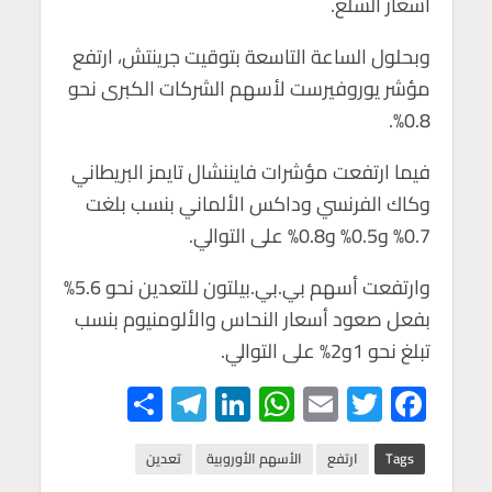
أسعار السلع.
p
o
p
k
وبحلول الساعة التاسعة بتوقيت جرينتش، ارتفع
مؤشر يوروفيرست لأسهم الشركات الكبرى نحو
0.8%.
فيما ارتفعت مؤشرات فايننشال تايمز البريطاني
وكاك الفرنسي وداكس الألماني بنسب بلغت
0.7% و0.5% و0.8% على التوالي.
وارتفعت أسهم بي.بي.بيلتون للتعدين نحو 5.6%
بفعل صعود أسعار النحاس والألومنيوم بنسب
تبلغ نحو 1و2% على التوالي.
S
Te
Li
W
E
T
F
h
le
n
h
m
wi
ac
ar
gr
ke
at
ail
tt
e
Tags
ارتفع
الأسهم الأوروبية
تعدين