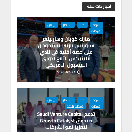
e
a
dI
s
er
b
أخبار ذات صلة
m
n
A
o
p
o
أسهم
اخبار
استثمار
رئيسي
p
k
شركات
مارك كوبان وهاربينغر
سبورتس بارتنرز يستحوذان
على حصة أقلية في نادي
أثليتيكس التابع لدوري
البيسبول الأمريكي
2026-07-24
أسهم
اخبار
استثمار
رئيسي
شركات
شركات ناشئة
تدعم Saudi Venture Capital
صندوق Growth Catalyst
لتعزيز نمو الشركات