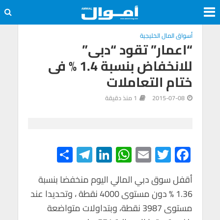
أسواق المال الخليجية
“اعمار” تقود “دبى”
للانخفاض بنسبة 1.4 % فى
ختام التعاملات
2015-07-08
1 منذ دقيقة
S
Te
Li
W
E
T
F
h
le
n
h
m
wi
ac
e
tt
ail
at
ke
gr
ar
أقفل سوق دبي المالي اليوم منخفضا بنسبة
1.36 % دون مستوى 4000 نقطة ، وتحديدا عند
e
a
dI
s
er
b
مستوى 3987 نقطة، وبتداولات متواضعة
m
n
A
o