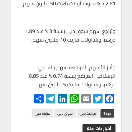
2.61 درهم، وبتداولات بلغت 50 مليون سهم.
وتراجع سهم سوق دبي بنسبة 3 % عند 1.89
درهم، وبتداولات قاربت 10 ملايين سهم.
وأبرز الأسهم المرتفعة سهم بنك دبي
الإسلامي المرتفع بنسبة 0.74 % عند 6.85
درهم، وبتداولات قاربت 5 ملايين سهم
S
Te
Li
W
E
T
F
h
le
n
h
m
wi
ac
ar
gr
ke
at
ail
tt
e
Tags
بورصة دبى
سوق دبى
مؤشر دبى
e
a
dI
s
er
b
أخبار ذات صلة