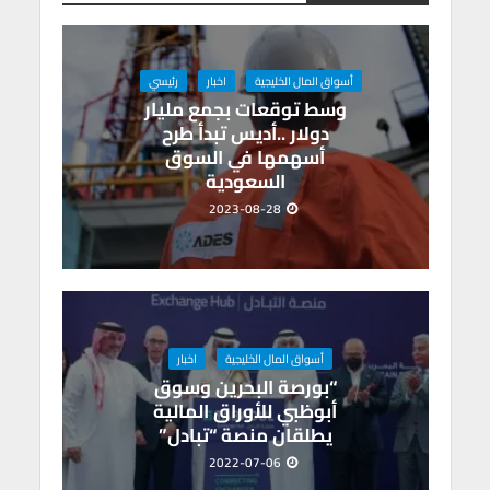
m
n
A
o
p
o
p
k
أسواق المال الخليجية
اخبار
رئيسي
وسط توقعات بجمع مليار
دولار ..أديس تبدأ طرح
أسهمها في السوق
السعودية
2023-08-28
أسواق المال الخليجية
اخبار
“بورصة البحرين وسوق
أبوظبي للأوراق المالية
يطلقان منصة “تبادل”
2022-07-06