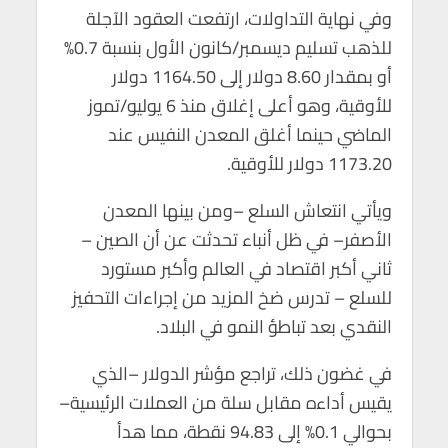
p
k
وفي نهاية التداولات، ارتفعت العقود الآجلة
للذهب تسليم ديسمبر/كانون الأول بنسبة 0.7%
أو بمقدار 8.60 دولار إلى 1164.50 دولار
للأوقية، وهو أعلى إغلاق منذ 6 يوليو/تموز
الماضي حينما أغلق المعدن النفيس عند
1173.20 دولار للأوقية.
ويأتي انتعاش السلع –ومن بينها المعدن
الأصفر– في ظل أنباء تحدثت عن أن الصين –
ثاني أكبر اقتصاد في العالم وأكبر مستورد
للسلع – تدرس ضخ المزيد من إجراءات التحفيز
النقدي بعد تباطؤ النمو في البلاد.
في غضون ذلك، تراجع مؤشر الدولار –الذي
يقيس أداءه مقابل سلة من العملات الرئيسية–
بحوالي 0.1% إلى 94.83 نقطة، مما هدأ