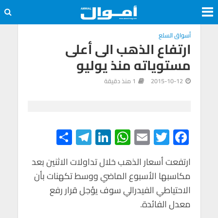
أسواق السلع
ارتفاع الذهب الى أعلى
مستوياته منذ يوليو
2015-10-12
1 منذ دقيقة
S
Te
Li
W
E
T
F
h
le
n
h
m
wi
ac
e
tt
ail
at
ke
gr
ar
ارتفعت أسعار الذهب خلال تداولات الاثنين بعد
مكاسبها الأسبوع الماضي ووسط تكهنات بأن
e
a
dI
s
er
b
الاحتياطي الفيدرالي سوف يؤجل قرار رفع
m
n
A
o
معدل الفائدة.
p
o