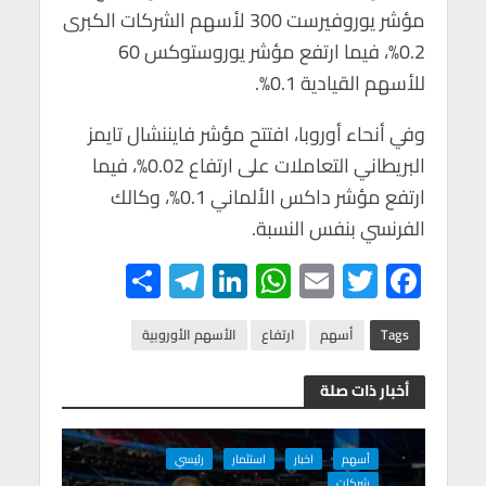
p
k
مؤشر يوروفيرست 300 لأسهم الشركات الكبرى
0.2%، فيما ارتفع مؤشر يوروستوكس 60
للأسهم القيادية 0.1%.
وفي أنحاء أوروبا، افتتح مؤشر فايننشال تايمز
البريطاني التعاملات على ارتفاع 0.02%، فيما
ارتفع مؤشر داكس الألماني 0.1%، وكالك
الفرنسي بنفس النسبة.
S
Te
Li
W
E
T
F
h
le
n
h
m
wi
ac
ar
gr
ke
at
ail
tt
e
Tags
أسهم
ارتفاع
الأسهم الأوروبية
e
a
dI
s
er
b
أخبار ذات صلة
m
n
A
o
p
o
أسهم
اخبار
استثمار
رئيسي
شركات