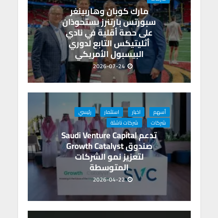
p
k
مارك كوبان وهاربينغر
سبورتس بارتنرز يستحوذان
على حصة أقلية في نادي
أثليتيكس التابع لدوري
البيسبول الأمريكي
2026-07-24
أسهم
اخبار
استثمار
رئيسي
شركات
شركات ناشئة
تدعم Saudi Venture Capital
صندوق Growth Catalyst
لتعزيز نمو الشركات
المتوسطة
2026-04-22