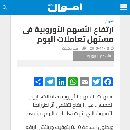
أسهم
ارتفاع الأسهم الأوروبية فى
مستهل تعاملات اليوم
2015-11-19
1 منذ دقيقة
الأسهم الأوروبية
S
Te
Li
W
E
T
F
h
le
n
h
m
wi
ac
e
tt
ail
at
ke
gr
استهلت الأسهم الأوروبية تعاملات، اليوم
ar
الخميس، على ارتفاع لتقتفي أثر نظيراتها
e
a
dI
s
er
b
الآسيوية التي أنهت تعاملات اليوم مرتفعة.
m
n
A
o
p
o
وبحلول الساعة 8:10 بتوقيت جرينتش، ارتفع