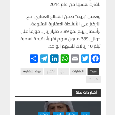
للفترة نفسها من عام 2014.
وتعمل “بروة” ضمن القطاع العقاري، مع
التركيز على الأنشطة العقارية المتنوعة،
برأسمال يبلغ نحو 3.89 مليار ريال، موزعاً على
حوالي 389 مليون سهم تقريباً، بقيمة اسمية
تبلغ 10 ريالات للسهم الواحد.
S
Te
Li
W
E
T
F
h
le
n
h
m
wi
ac
ar
gr
ke
at
ail
tt
e
Tags
#عقارات
ارباح
ارتفاع
بروة العقارية
e
a
dI
s
er
b
شركات
m
n
A
o
أخبار ذات صلة
p
o
p
k
اخبار
استثمار
رئيسي
شركات