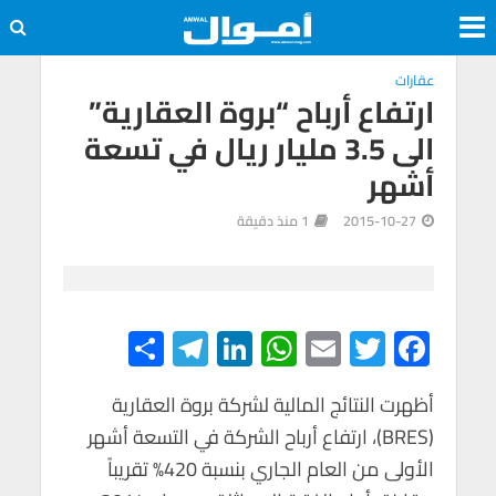
عقارات
ارتفاع أرباح “بروة العقارية”
الى 3.5 مليار ريال في تسعة
أشهر
2015-10-27
1 منذ دقيقة
S
Te
Li
W
E
T
F
h
le
n
h
m
wi
ac
e
tt
ail
at
ke
gr
أظهرت النتائج المالية لشركة بروة العقارية
ar
(BRES)، ارتفاع أرباح الشركة في التسعة أشهر
e
a
dI
s
er
b
الأولى من العام الجاري بنسبة 420% تقريباً
m
n
A
o