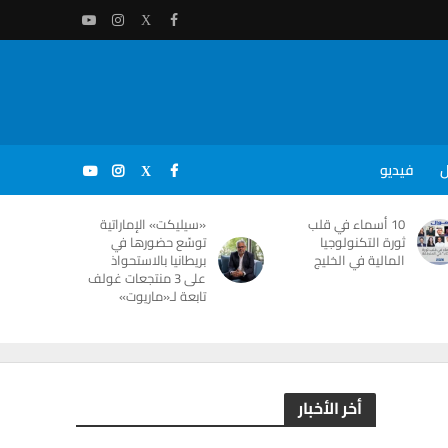
ل
فيديو
10 أسماء في قلب
«سيليكت» الإماراتية
ثورة التكنولوجيا
توسّع حضورها في
المالية في الخليج
بريطانيا بالاستحواذ
على 3 منتجعات غولف
تابعة لـ«ماريوت»
أخر الأخبار