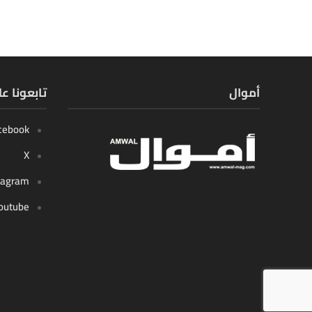
أموال
تابعونا ع
cebook
X
tagram
outube