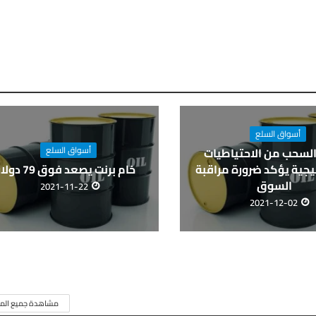
أسواق السلع
أسواق السلع
السحب من الاحتياطيات
يجية يؤكد ضرورة مراقبة
خام برنت يصعد فوق 79 دولارا
السوق
2021-11-22
2021-12-02
مشاهدة جميع المق