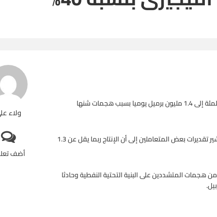
ذكرت وزارة النفط النيجيرية أن إنتاج البلاد من الخام نزل نحو 40 في المئة إلى 1.4 مليون برميل يوميا بسبب هجمات شنها
ولاء عل
ويمثل هذا أقل مستوى للإنتاج النيجيري فيما يزيد عن 22 عاما وتشير تقديرات بعض المتعاملين إلى أن الإنتاج ربما يقل عن 1.3
أضف تعل
نتيجة سلسلة من هجمات المتشددين على البنية التحتية النفطية وحادثا
يل.