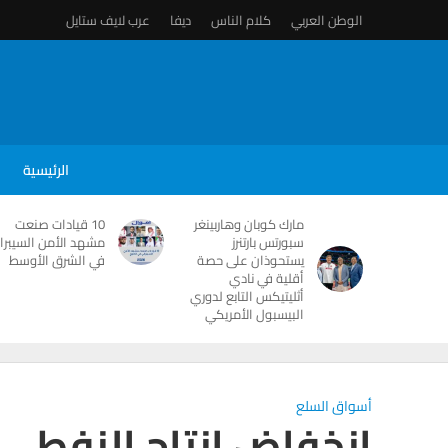
الوطن العربي
كلام الناس
ديفا
عرب لايف ستايل
الرئيسية
مارك كوبان وهاربينغر
10 قيادات صنعت
سبورتس بارتنرز
مشهد الأمن السيبرا
يستحوذان على حصة
في الشرق الأوسط
أقلية في نادي
أثليتيكس التابع لدوري
البيسبول الأمريكي
أسواق السلع
إنخفاض انتاج النفطى ال