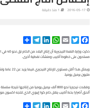
2016-05-17
1 منذ دقيقة
S
Te
Li
W
E
T
F
h
le
n
h
m
wi
ac
ar
gr
ke
at
ail
tt
e
مسلحون على خطوط أنابيب ومنشآت نفطية أخرى.
e
a
dI
s
er
b
m
n
A
o
o
مليون برميل يوميا.
p
p
k
وفقدت نيجيريا نحو 800 ألف برميل يوميا من إنتاجها 
ألحق أضرارا بخط أنابيب ينقل خام كوا إيبوي الذي تنتجه اكسون موب
S
Te
Li
W
E
T
F