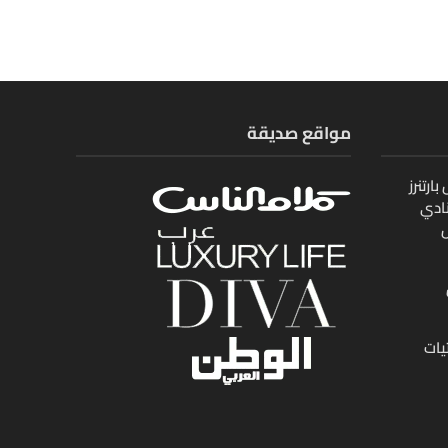
مواقع صديقة
ارتنرز
ادي
ل
يات