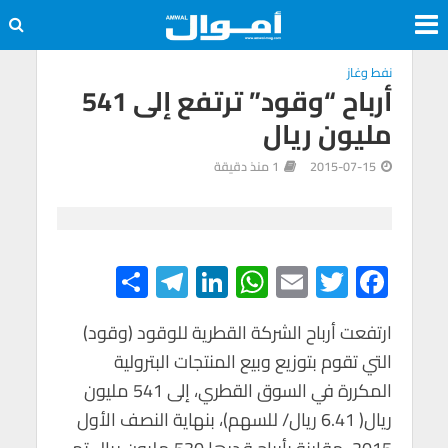
نفط وغاز
أرباح “وقود” ترتفع إلى 541
مليون ريال
2015-07-15
1 منذ دقيقة
S
Te
Li
W
E
T
F
h
le
n
h
m
wi
ac
e
tt
ail
at
ke
gr
ar
ارتفعت أرباح الشركة القطرية للوقود (وقود)
التي تقوم بتوزيع وبيع المنتجات البترولية
e
a
dI
s
er
b
المكررة في السوق القطري، إلى 541 مليون
m
n
A
o
ريال( 6.41 ريال/ للسهم)، بنهاية النصف الأول
p
o