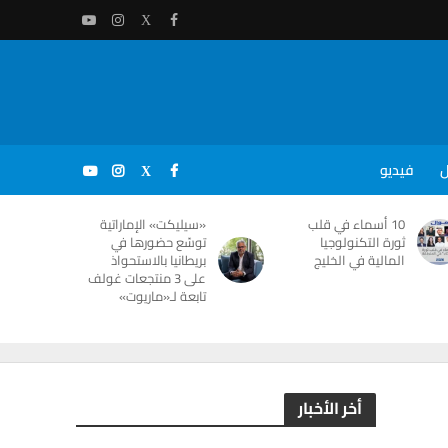
ل
فيديو
10 أسماء في قلب
«سيليكت» الإماراتية
ثورة التكنولوجيا
توسّع حضورها في
المالية في الخليج
بريطانيا بالاستحواذ
على 3 منتجعات غولف
تابعة لـ«ماريوت»
أخر الأخبار