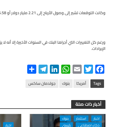
وكانت التوقعات تشير إلى وصول الأرباح إلى 2.21 مليار دولار أو 5.58 دولار للسهم، وأن تبلغ الإيرادات 8.74 مليار دولار.
ورغم كل التغييرات التي أجراها البنك في السنوات الأخيرة إلا أنه لا
الإيرادات.
S
Te
Li
W
E
T
F
h
le
n
h
m
wi
ac
ar
gr
ke
at
ail
tt
e
Tags
أمريكا
بنوك
جولدمان ساكس
e
a
dI
s
er
b
m
n
A
o
أخبار ذات صلة
p
o
p
k
اخبار
استثمار
بنوك
اخبار
ذكاء اصطناعى
رئيسي