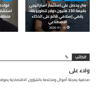
غولدم
مال يحصل على استثمار استراتيجي
استشاري
بقيمة 230 مليون دولار لتطوير بنك
منطقة 
رقمي إسلامي قائم على الذكاء
الاصطناعي
2026-01-15
الكاتب
ولاء على
صحفية بمجلة أموال ومختصة بالشؤون الاقتصادية بموقع