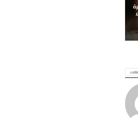
ة
ا
الات