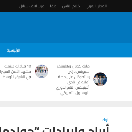
الوطن العربي
كلام الناس
ديفا
عرب لايف ستايل
الرئيسية
مارك كوبان وهاربينغر
10 قيادات صنعت
سبورتس بارتنرز
مشهد الأمن السيبرا
يستحوذان على حصة
في الشرق الأوسط
أقلية في نادي
أثليتيكس التابع لدوري
البيسبول الأمريكي
بنوك
أرباح وإيرادات “جولد