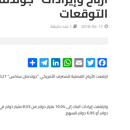
التوقعات
2018-04-17
1 منذ دقيقة
S
Te
Li
W
E
T
F
h
le
n
h
m
wi
ac
e
tt
ail
at
ke
gr
ar
ارتفعت الأرباح الفصلية للمصرف الأمريكي “جولدمان ساكس” 27%، بدعم من ارتفاع إيرادات التداول في ظل تزايد تذبذب السوق.
e
a
dI
s
er
b
m
n
A
o
p
o
دولار أو 6.95 دولار للسهم.
p
k