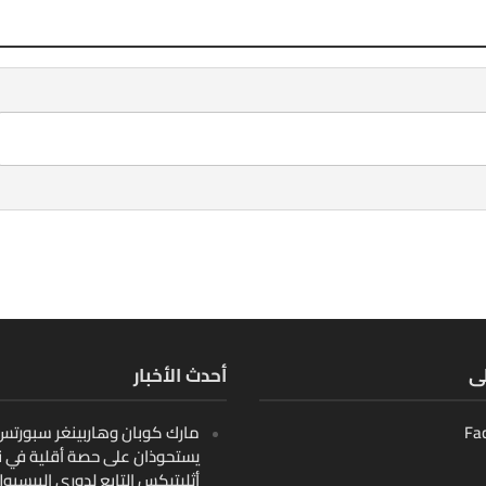
لى
أحدث الأخبار
Fa
مارك كوبان وهاربينغر سبورتس ب
يستحوذان على حصة أقلية في ن
أثليتيكس التابع لدوري البيسبو