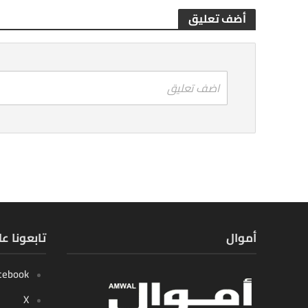
أضف تعليق
اضف تعليق
أموال
تابعونا ع
cebook
X