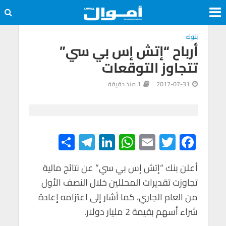
بنوك
أرباح “إتش إس بي سي”
تتجاوز التوقعات
2017-07-31
1 منذ دقيقة
S
Te
Li
W
E
T
F
h
le
n
h
m
wi
ac
e
tt
ail
at
ke
gr
ar
أعلن بنك “إتش إس بي سي” عن نتائج مالية
تجاوزت تقديرات المحللين خلال النصف الأول
e
a
dI
s
er
b
من العام الجاري، كما أشار إلى اعتزامه إعادة
m
n
A
o
شراء أسهم بقيمة 2 مليار دولار.
p
o