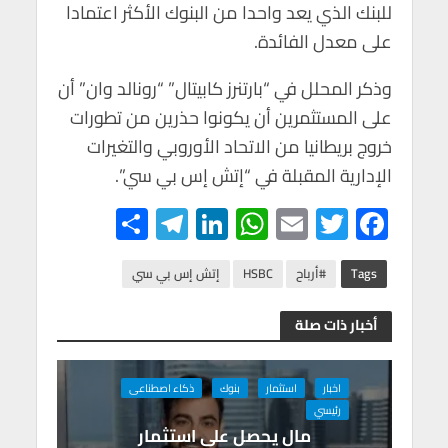
للبنك الذي يعد واحدا من البنوك الأكثر اعتمادا
على معدل الفائدة.
وذكر المحلل في “بارتنرز كابيتال” “رونالد وان” أن
على المستثمرين أن يكونوا حذرين من تطورات
خروج بريطانيا من الاتحاد الأوروبي والتغيرات
الإدارية المقبلة في “إتش إس بي سي”.
S
Te
Li
W
E
T
F
h
le
n
h
m
wi
ac
ar
gr
ke
at
ail
tt
e
Tags
#أرباح
HSBC
إتش إس بي سي
e
a
dI
s
er
b
أخبار ذات صلة
m
n
A
o
p
o
اخبار
استثمار
بنوك
ذكاء اصطناعى
p
k
رئيسي
مال يحصل على استثمار