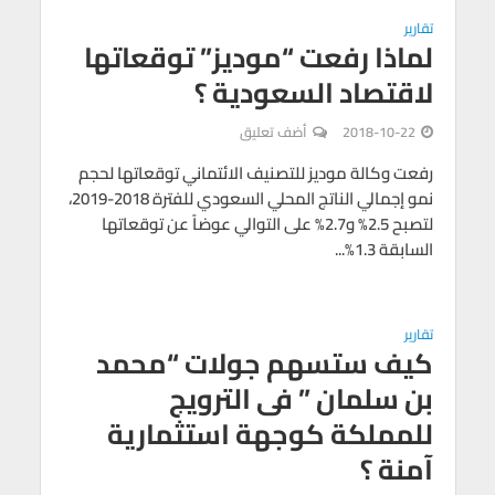
تقارير
لماذا رفعت “موديز” توقعاتها
لاقتصاد السعودية ؟
2018-10-22
أضف تعليق
رفعت وكالة موديز للتصنيف الائتماني توقعاتها لحجم
نمو إجمالي الناتج المحلي السعودي للفترة 2018-2019،
لتصبح 2.5% و2.7% على التوالي عوضاً عن توقعاتها
السابقة 1.3%...
تقارير
كيف ستسهم جولات “محمد
بن سلمان ” فى الترويج
للمملكة كوجهة استثمارية
آمنة ؟