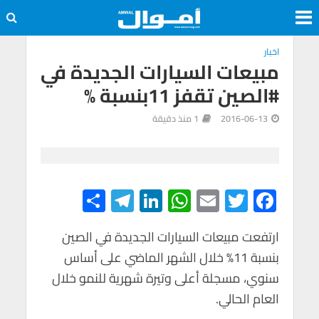
اخبار
مبيعات السيارات الجديدة في
#الصين تقفز 11بنسبة %
2016-06-13
1 منذ دقيقة
S
Te
Li
W
E
T
F
h
le
n
h
m
wi
ac
e
tt
ail
at
ke
gr
ar
ارتفعت مبيعات السيارات الجديدة في الصين
بنسبة 11% خلال الشهر الماضي على أساس
e
a
dI
s
er
b
سنوي، مسجلة أعلى وتيرة شهرية للنمو خلال
m
n
A
o
العام الحالي.
p
o