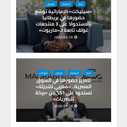
اخبار
استثمار
رئيسي
«سيليكت» الإماراتية توسّع
حضورها في بريطانيا
بالاستحواذ على 3 منتجعات
غولف تابعة لـ«ماريوت»
2026-05-20
اخبار
استثمار
رئيسي
شركات
لتعزيز حضورها في السوق
المصرية.. «مغربي للتجزئة»
تستحوذ على 51% من «بركة
للبصريات»
2026-05-18