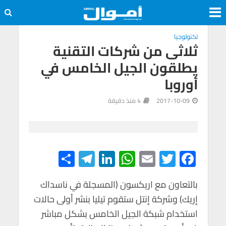
تكنولوجيا
ثلاثى من شركات التقنية
يطلقون الجيل الخامس في
أوروبا
2017-10-09
4 منذ دقيقة
S
Te
Li
W
E
T
F
h
le
n
h
m
wi
ac
e
tt
ail
at
ke
gr
ar
بالتعاون مع اريكسون (المسجلة في ناسداك
إريك) وشركة إنتل ستقوم تيليا بنشر أولى حالات
e
a
dI
s
er
b
استخدام شبكة الجيل الخامس بشكل مباشر
m
n
A
o