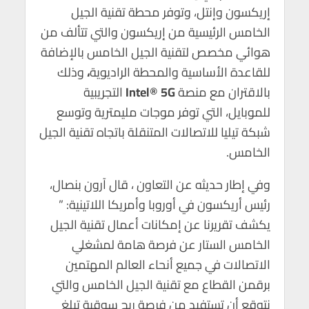
إريكسون وإنتل، وتوفر محطة تقنية الجيل
الخامس الرئيسية من إريكسون والتي تتألف من
هوائي مخصص لتقنية الجيل الخامس بالإضافة
للقاعدة الأساسية والمحطة الراديوية
،
وذلك
بالاقتران مع منصة
Intel® 5G
التجريبية
للموبايل، التي توفر موجات مليمترية وتوسع
شبكة تيليا للاتصالات المتنقلة باتجاه تقنية الجيل
الخامس.
وفي إطار حديثه عن التعاون ، قال آرون بنصال،
رئيس أريكسون في أوروبا وأمريكا اللاتينية: ”
يكشف تقريرنا عن إمكانات أعمال تقنية الجيل
الخامس الستار عن فرصة هامة لمشغلي
الاتصالات في جميع أنحاء العالم المهتمين
برقمن القطاع مع تقنية الجيل الخامس والتي
نتوقع أن تستفيد من فرصة ربح سوقية تبلغ