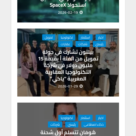
استحواذ SpaceX
2026-02-19
اخبار
استثمار
تكنولوجيا
تمويل
رئيسي
شركات
عقارات
بيلتون تشارك في جولة
تمويل من الفئة أ بقيمة 15
مليون دولار في شركة
التكنولوجيا العقارية
المغربية “ياكي”
2026-01-29
اخبار
استثمار
تكنولوجيا
ذكاء اصطناعى
رئيسي
شركات
هُومَان تتسلم أول شحنة