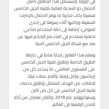
في أوروبا. وسيشمل هذا الإطلاق تأمين
p
o
الاتصال ذو السرعة العالية بتقنية الجيل الخامس
p
k
لسفينة ركاب تجارية ما يوفر الاتصال بالإنترنت
للسفينة وركابها أثناء رسوها في إحدى
الموانئ، إضافة إلى حالة استخدام صناعي
لحفارة تستخدم في البناء يتم التحكم فيها عن
بعد مع شبكة الجيل الخامس الحية.
ويعتبر هذا التعاون إنجازاً هاماً في خارطة
الطريق الخاصة بإطلاق تقنية الجيل الخامس
على المستوى العالمي، ما يساعد كل من
إريكسون وإنتل وتيليا، وأهم عملاء تيليا،
للاقتراب من الهدف المتمثل بإطلاق خدمات
تقنية الجيل الخامس في كل من تالين
وستوكهولم عام 2018، واللتان تعتبران من أكثر
المدن الرقمية فى العالم
.