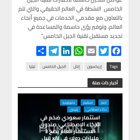
الخامس النشطة في العالم الحقيقي والتي تتم
بالتعاون مع مقدمي الخدمات في جميع أنحاء
العالم، وتوفير رؤى حاسمة والمساعدة في
تحديد مستقبل تقنية الجيل الخامس.”
S
Te
Li
W
E
T
F
h
le
n
h
m
wi
ac
ar
gr
ke
at
ail
tt
e
Tags
إريكسون
إنتل
الجيل الخامس
تيليا
e
a
dI
s
er
b
أخبار ذات صلة
m
n
A
o
p
o
اخبار
استثمار
تكنولوجيا
p
k
ذكاء اصطناعى
رئيسي
استثمار سعودي ضخم في
الذكاء الاصطناعي: صندوق
الاستثمار العام يضخ 3
مليارات دولار في xAI قبل