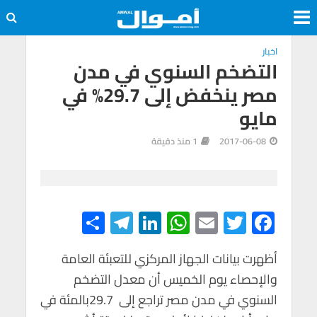
اخبار
التضخم السنوي في مدن
مصر ينخفض إلى 29.7% في
مايو
2017-06-08
1 منذ دقيقة
S
Te
Li
W
E
T
F
h
le
n
h
m
wi
ac
e
tt
ail
at
ke
gr
ar
أظهرت بيانات الجهاز المركزي للتعبئة العامة
والإحصاء يوم الخميس أن معدل التضخم
e
a
dI
s
er
b
السنوي في مدن مصر تراجع إلى ‭‭‭‭‬‬‬29.7‭‭‭ ‬‬‬‬بالمئة في
m
n
A
o