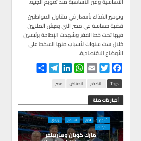
الأساسية وغير الأساسية منذ تعويم الجنيه.
وتوفير الغذاء بأسعار في متناول المواطنين
قضية حساسة في مصر التي يعيش الملايين
فيها تحت خط الفقر وشهدت الإطاحة برئيسين
خلال ست سنوات لأسباب منها السخط على
الأوضاع الاقتصادية.
S
Te
Li
W
E
T
F
h
le
n
h
m
wi
ac
ar
gr
ke
at
ail
tt
e
Tags
التضخم
انخفاض
مصر
e
a
dI
s
er
b
أخبار ذات صلة
m
n
A
o
p
o
أسهم
اخبار
استثمار
رئيسي
p
k
شركات
مارك كوبان وهاربينغر