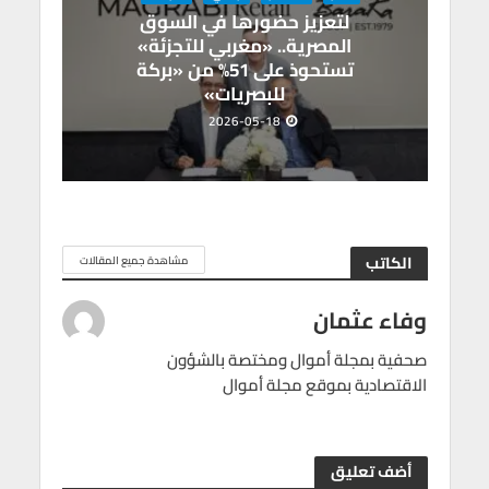
لتعزيز حضورها في السوق
المصرية.. «مغربي للتجزئة»
تستحوذ على 51% من «بركة
للبصريات»
2026-05-18
الكاتب
مشاهدة جميع المقالات
وفاء عثمان
صحفية بمجلة أموال ومختصة بالشؤون
الاقتصادية بموقع مجلة أموال
أضف تعليق