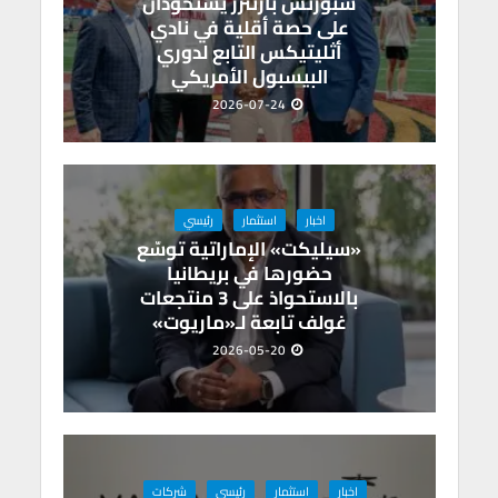
سبورتس بارتنرز يستحوذان
على حصة أقلية في نادي
أثليتيكس التابع لدوري
البيسبول الأمريكي
2026-07-24
اخبار
استثمار
رئيسي
«سيليكت» الإماراتية توسّع
حضورها في بريطانيا
بالاستحواذ على 3 منتجعات
غولف تابعة لـ«ماريوت»
2026-05-20
اخبار
استثمار
رئيسي
شركات