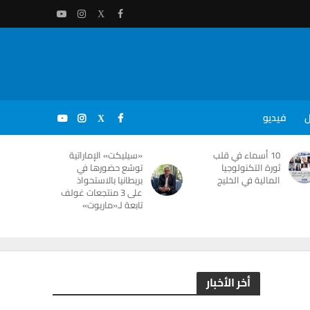
ل
فيديو
10 أسماء في قلب
«سيليكت» الإماراتية
ثورة التكنولوجيا
توسّع حضورها في
المالية في الخليج
بريطانيا بالاستحواذ
على 3 منتجعات غولف
تابعة لـ«ماريوت»
أخر الأخبار