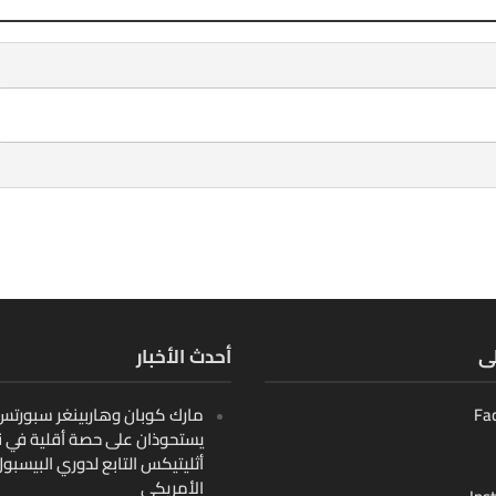
لى
أحدث الأخبار
Fa
مارك كوبان وهاربينغر سبورتس ب
يستحوذان على حصة أقلية في ن
أثليتيكس التابع لدوري البيسبو
الأمريكي