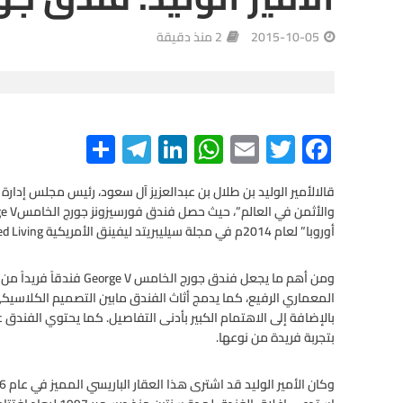
2015-10-05
2 منذ دقيقة
S
Te
Li
W
E
T
F
h
le
n
h
m
wi
ac
e
tt
ail
at
ke
gr
ar
قالالأمير الوليد بن طلال بن عبدالعزيز آل سعود، رئيس مجلس إدار
e
a
dI
s
er
b
أوروبا” لعام 2014م في مجلة سيليبريتد ليفينق الأمريكية Celebrated Living.
m
n
A
o
o
p
ومن أهم ما يجعل فندق جورج 
المعماري الرفيع، كما يدمج أثاث الفندق مابين التصميم الكلاسيكي 
p
k
بتجربة فريدة من نوعها.