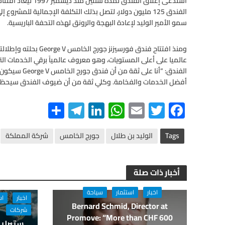
سمو الأمير الوليد لإعادة البهجة والرونق لهذه التحفة الباريسية.
عالميا على أعلى المستويات، وهو معروف عالمياً برقي الخدمات التي
الفندق: “أنا عل
أفضل الخدمات والفخامة. وكلي ثقة من أن ضيوف الفندق سيحظون 
S
Te
Li
W
E
T
F
h
le
n
h
m
wi
ac
ar
gr
ke
at
ail
tt
e
Tags
الوليد بن طلال
جورج الخامس
شركة المملكة
e
a
dI
s
er
b
m
n
A
o
أخبار ذات صلة
p
o
اخبار
استثمار
سياحة
p
k
اخبار
اس
Bernard Schmid, Director at
شركات
Promove: “More than CHF 600
ستيرلين