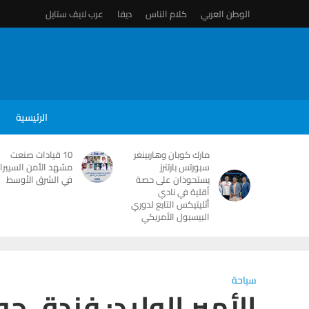
الوطن العربي
كلام الناس
ديفا
عرب لايف ستايل
الرئيسية
مارك كوبان وهاربينغر
10 قيادات صنعت
سبورتس بارتنرز
مشهد الأمن السيبرا
يستحوذان على حصة
في الشرق الأوسط
أقلية في نادي
أثليتيكس التابع لدوري
البيسبول الأمريكي
سياحة
الأمير الوليد: فندق ج