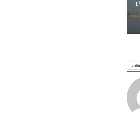
ع
الات