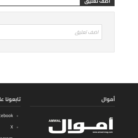
أضف تعليق
اضف تعليق
أموال
تابعونا ع
cebook
X