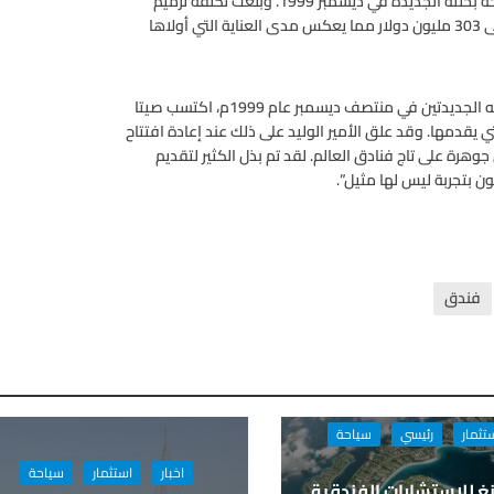
استدعى إغلاق الفندق لمدة سنتين منذ ديسمبر 1997 ليعاد افتتاحه بحلته الجديدة في ديسمبر 1999. وبلغت تكلفة ترميم
الفندق 125 مليون دولار، لتصل بذلك التكلفة الإجمالية للمشروع إلى 303 مليون دولار مما يعكس مدى العناية التي أولاها
ومنذ افتتاح فندق فورسيزنز جورج الخامس George V بحلته وإطلالته الجديدتين في منتصف ديسمبر عام 1999م، اكتسب صيتا
 يقدمها. وقد علق الأمير الوليد على ذلك عند إعادة افتتاح
ى ثقة من أن فندق جورج الخامس George V سيكون جوهرة على تاج فنادق العالم. لقد تم بذل الكثير لتقديم
بتجربة ليس لها مثيل”.
فندق
تثمار
رئيسي
سياحة
اخبار
استثمار
سياحة
غ للاستشارات الفندقية