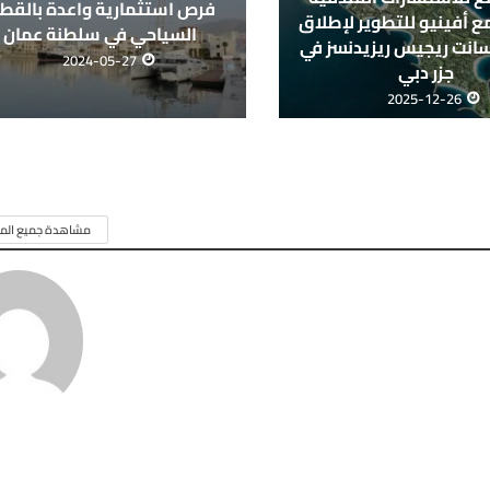
فرص استثمارية واعدة بالقطا
ع أفينيو للتطوير لإطلاق
السياحي في سلطنة عمان
انت ريجيس ريزيدنسز في
2024-05-27
جزر دبي
2025-12-26
مشاهدة جميع المق