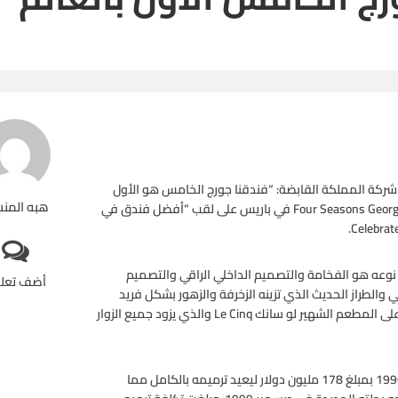
ة شركة المملكة القابضة: “فندقنا جورج الخامس هو الأول
هبه المن
والأثمن في العالم”، حيث حصل فندق فورسيزونز جورج الخامسFour Seasons George V في باريس على لقب “أفضل فندق في
الخامس George V فندقاً فريداً من نوعه هو الفخامة والتصميم الداخلي الراقي والتصميم
أضف تعل
والطراز الحديث الذي تزينه الزخرفة والزهور بشكل فريد
بالإضافة إلى الاهتمام الكبير بأدنى التفاصيل. كما يحتوي الفندق على المطعم الشهير لو سانك Le Cinq والذي يزود جميع الزوار
وكان الأمير الوليد قد اشترى هذا العقار الباريسي المميز في عام 1996 بمبلغ 178 مليون دولار ليعيد ترميمه بالكامل مما