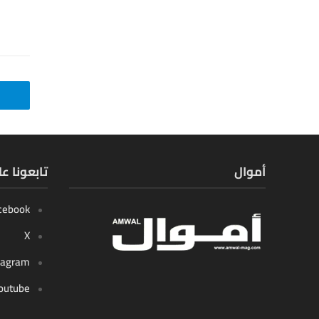
أموال
تابعونا ع
cebook
X
tagram
outube