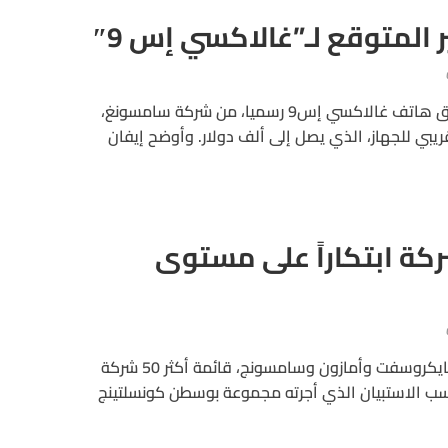
 المتوقع لـ”غالاكسي إس 9″
قبل الإعلان الرسمي عن إطلاق هاتف غالاكسي إس9 رسميا، من شركة سامسونغ،
ريبي للجهاز، الذي يصل إلى ألف دولار. وأوضح إيفان
ة أكثر 50 شركة ابتكاراً على مستوى
تصدرت شركات آبل وجوجل ومايكروسفت وأمازون وسامسونج، قائمة أكثر 50 شركة
حسب الاستبيان الذي أجرته مجموعة بوسطن كونسلتينج