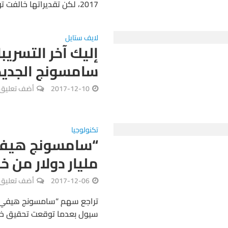
2017، لكن تقديراتها خالفت توقعات المحللين. وتتوقع أكبر شركة في العالم...
لايف ستايل
إليك آخر التسريب
سامسونج الجديد
2017-12-10
أضف تعليق
تكنولوجيا
مليار دولار من 
2017-12-06
أضف تعليق
تراجع سهم “سامسونج هيفي إند
سيول بعدما توقعت تحقيق خسائ