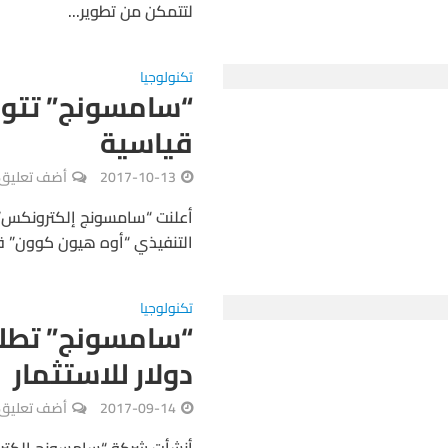
لتتمكن من تطوير...
تكنولوجيا
“سامسونج” تتوق
قياسية
2017-10-13
أضف تعليق
أعلنت “سامسونج إلكترونكس” ا
التنفيذي “أوه هيون كوون” قرر
تكنولوجيا
دولار للاستثمار
2017-09-14
أضف تعليق