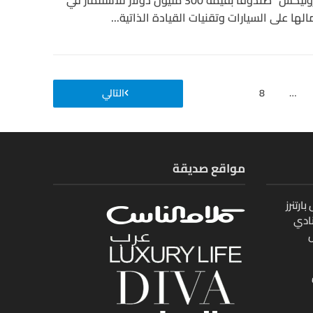
أنشأت شركة “سامسونج إلكترونيكس” صندوقا بقيمة 300 مليون دولار للاستثمار في
لها على السيارات وتقنيات القيادة الذاتية...
…
8
التالي
مواقع صديقة
ارتنرز
ادي
ل