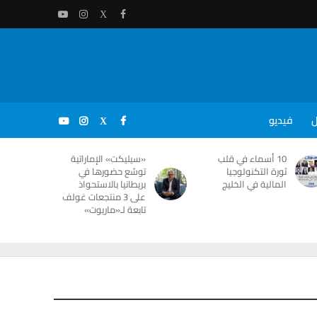
ل
فيديو
10 أسماء في قلب
«سيليكت» الإماراتية
ثورة التكنولوجيا
توسّع حضورها في
المالية في الخليج
بريطانيا بالاستحواذ
على 3 منتجعات غولف
تابعة لـ«ماريوت»