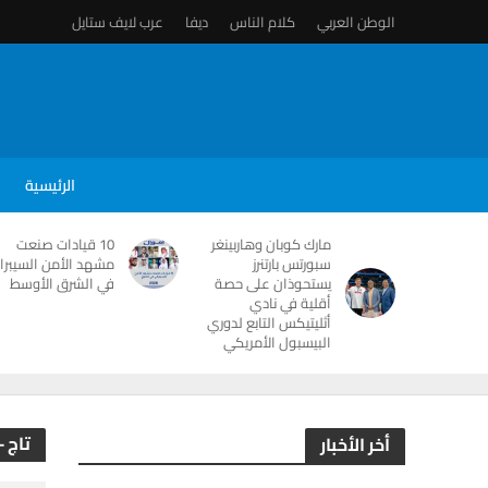
الوطن العربي
كلام الناس
ديفا
عرب لايف ستايل
الرئيسية
مارك كوبان وهاربينغر
10 قيادات صنعت
سبورتس بارتنرز
مشهد الأمن السيبرا
يستحوذان على حصة
في الشرق الأوسط
أقلية في نادي
أثليتيكس التابع لدوري
البيسبول الأمريكي
تاج 
أخر الأخبار