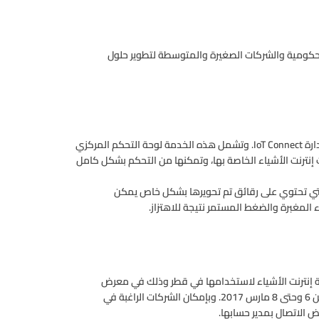
هات الحكومية والشركات الصغيرة والمتوسطة لتطوير حلول
ومن بين الخدمات المهمة التي توفرها Ooredoo حل الاتصالات المدارة IoT Connect. وتشمل هذه الخدمة لوحة التحكم المركزي
حول اتصالات إنترنت الأشياء الخاصة بها، وتمكنها من التحكم بشكل كامل
إضافة إلى ذلك، يتضمن IoT Connectمجموعة من شرائح SIMالتي تحتوي على رقائق تم تحويرها بشكل خاص يمكن
المغبرة والضغط المستمر نتيجة للاهتزاز.
ة من خدمات تقنية إنترنت الأشياء لاستخدامها في قطر وذلك في معرض
ومؤتمر “كيتكوم” الرقمي، الذي سيقام في الدوحة خلال الفترة من 6 وحتى 8 مارس 2017. وبإمكان الشركات الراغبة في