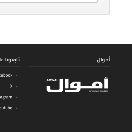
أموال
تابعونا ع
cebook
X
tagram
outube