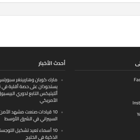
لى
أحدث الأخبار
Fa
مارك كوبان وهاربينغر سبورتس ب
يستحوذان على حصة أقلية في ن
أثليتيكس التابع لدوري البيسبو
الأمريكي
Ins
10 قيادات صنعت مشهد الأمن
Y
السيبراني في الشرق الأوسط
10 أسماء تعيد تشكيل اللوجست
الذكية في الخليج