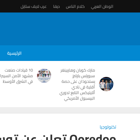
الوطن العربي
كلام الناس
ديفا
عرب لايف ستايل
الرئيسية
مارك كوبان وهاربينغر
10 قيادات صنعت
سبورتس بارتنرز
مشهد الأمن السيبرا
يستحوذان على حصة
في الشرق الأوسط
أقلية في نادي
أثليتيكس التابع لدوري
البيسبول الأمريكي
تكنولوجيا
Ooredoo تعلن عن