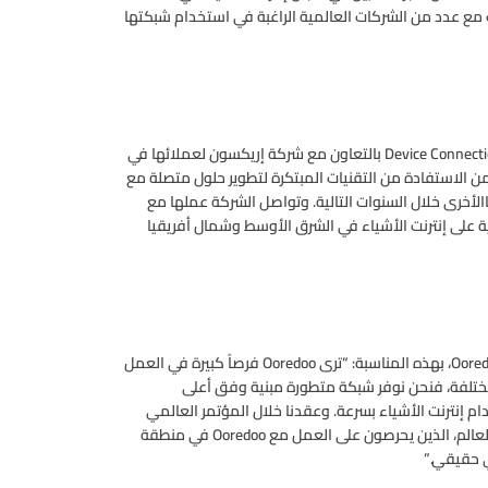
لال انعقاد المؤتمر العالمي للجوال 2017 مباحثات مع عدد من الشركات العالمية الراغبة في استخدام شبكتها
وكانت Ooredoo قد أطلقت نظام اتصال الأجهزة Device Connection Platform (DCP) بالتعاون مع شركة إريكسون لعملائها في
جوال 2015، مما يمكن الشركات من الاستفادة من التقنيات المبتكرة لتطوير حلول متصلة مع
ة في أسواقهاالأخرى خلال السنوات التالية. وتواصل الشركة عملها مع
ية على إنترنت الأشياء في الشرق الأوسط وشمال أفريقيا
وقال الشيخ سعود بن ناصر آل ثاني، الرئيس التنفيذي لمجموعة Ooredoo، بهذه المناسبة: “ترى Ooredoo فرصاً كبيرة في العمل
ختلفة، فنحن نوفر شبكة متطورة مبنية وفق أعلى
 إنترنت الأشياء بسرعة. وعقدنا خلال المؤتمر العالمي
للجوال هذا العام لقاءات مع عدد من كبار شركات التكنولوجيا في العالم، الذين يحرصون على العمل مع Ooredoo في منطقة
 حقيقي.”