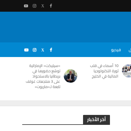
ل
فيديو
10 أسماء في قلب
«سيليكت» الإماراتية
ثورة التكنولوجيا
توسّع حضورها في
المالية في الخليج
بريطانيا بالاستحواذ
على 3 منتجعات غولف
تابعة لـ«ماريوت»
أخر الأخبار