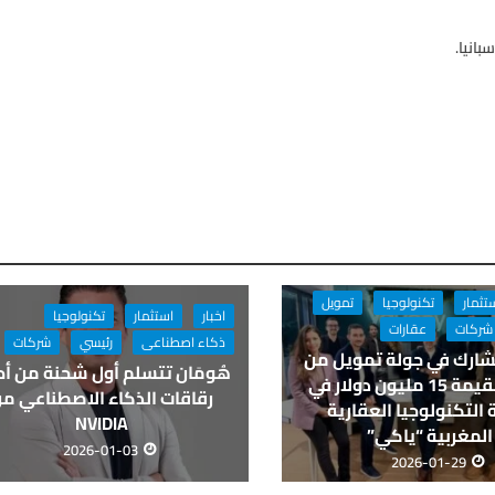
تثمار
تكنولوجيا
تمويل
اخبار
استثمار
تكنولوجيا
شركات
عقارات
ذكاء اصطناعى
رئيسي
شركات
شارك في جولة تمويل من
هُومَان تتسلم أول شحنة من أ
الفئة أ بقيمة 15 مليون دولار في
رقاقات الذكاء الاصطناعي م
التكنولوجيا العقارية
NVIDIA
المغربية “ياكي”
2026-01-03
2026-01-29