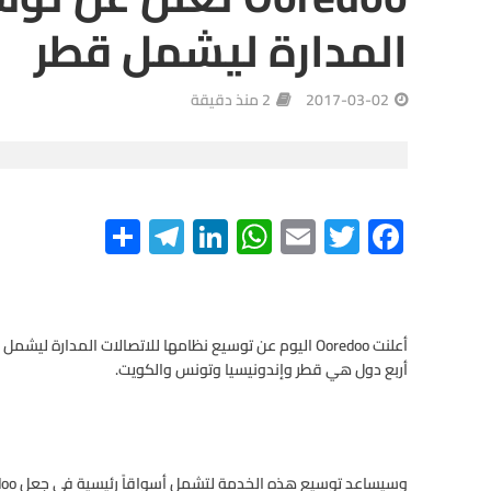
المدارة ليشمل قطر
2017-03-02
2 منذ دقيقة
S
Te
Li
W
E
T
F
h
le
n
h
m
wi
ac
ar
gr
ke
at
ail
tt
e
e
a
dI
s
er
b
أعلنت Ooredoo اليوم عن توسيع نظامها للاتصالات المدارة
m
n
A
o
أربع دول هي قطر وإندونيسيا وتونس والكويت.
p
o
p
k