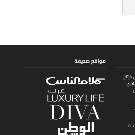
مواقع صديقة
ارتنرز
ادي
ل
يات