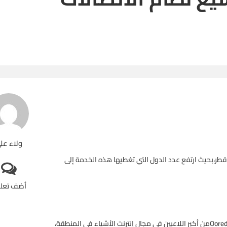
ولاء عل
 ليشمل قطر،بحيث ارتفع عدد الدول التي تغطيها هذه الخدمة إلى
أضف تعل
وسيساعد توسيع هذه الخدمة لتشمل أسواقاً رئيسية في جعل Ooredooمن أكبر اللاعبين في مجال إنترنت الأشياء في المنطقة،